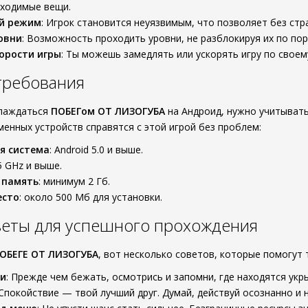
бходимые вещи.
й режим
: Игрок становится неуязвимым, что позволяет без стра
овни
: Возможность проходить уровни, не разблокируя их по пор
орости игры
: Ты можешь замедлять или ускорять игру по своем
требования
слаждаться
ПОБЕГом ОТ ЛИЗОГУБА
на Андроид, нужно учитыват
енных устройств справятся с этой игрой без проблем:
я система
: Android 5.0 и выше.
.5 GHz и выше.
 память
: минимум 2 Гб.
есто
: около 500 Мб для установки.
веты для успешного прохождения
ОБЕГЕ ОТ ЛИЗОГУБА
, вот несколько советов, которые помогут 
ни
: Прежде чем бежать, осмотрись и запомни, где находятся укр
 Спокойствие — твой лучший друг. Думай, действуй осознанно и 