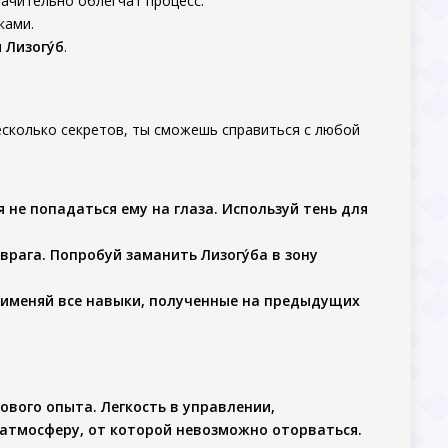
начительно облегчат процесс.
ками.
я
Лизогу́б
.
сколько секретов, ты сможешь справиться с любой
я не попадаться ему на глаза. Используй тень для
 врага. Попробуй заманить
Лизогу́ба
в зону
рименяй все навыки, полученные на предыдущих
вого опыта. Легкость в управлении,
атмосферу, от которой невозможно оторваться.