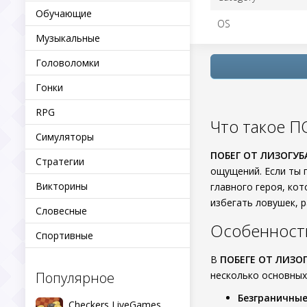
Обучающие
OS
Музыкальные
Головоломки
Гонки
RPG
Что такое 
Симуляторы
ПОБЕГ ОТ ЛИЗОГУБ
Стратегии
ощущений. Если ты 
Викторины
главного героя, ко
избегать ловушек, 
Словесные
Особеннос
Спортивные
В
ПОБЕГЕ ОТ ЛИЗО
Популярное
несколько основных
Безграничные
Checkers LiveGames