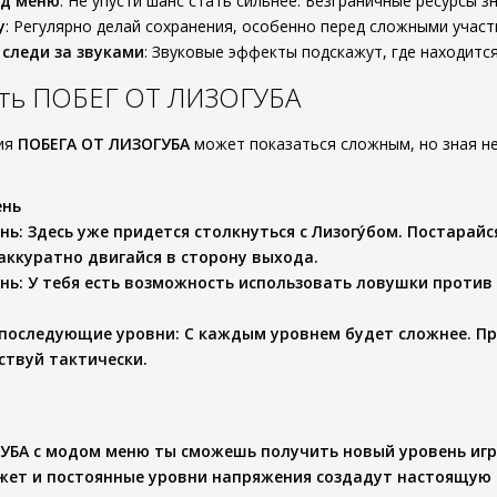
од меню
: Не упусти шанс стать сильнее. Безграничные ресурсы з
у
: Регулярно делай сохранения, особенно перед сложными участ
следи за звуками
: Звуковые эффекты подскажут, где находитс
ить ПОБЕГ ОТ ЛИЗОГУБА
ия
ПОБЕГА ОТ ЛИЗОГУБА
может показаться сложным, но зная не
ень
ень
: Здесь уже придется столкнуться с
Лизогу́бом
. Постарайс
аккуратно двигайся в сторону выхода.
ень
: У тебя есть возможность использовать ловушки против
 последующие уровни
: С каждым уровнем будет сложнее. П
йствуй тактически.
ГУБА
с модом меню ты сможешь получить новый уровень игро
жет и постоянные уровни напряжения создадут настоящую 