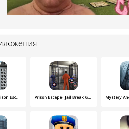
риложения
Grand Jailbreak Prison Escape
Prison Escape- Jail Break Game