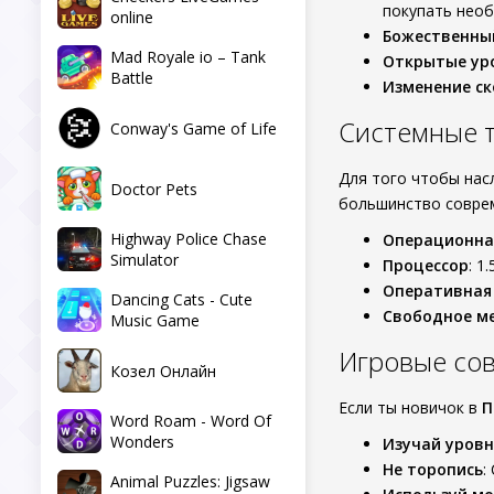
покупать нео
online
Божественны
Mad Royale io – Tank
Открытые ур
Battle
Изменение ск
Системные 
Conway's Game of Life
Для того чтобы на
Doctor Pets
большинство соврем
Highway Police Chase
Операционна
Simulator
Процессор
: 1
Оперативная
Dancing Cats - Cute
Свободное м
Music Game
Игровые со
Козел Онлайн
Если ты новичок в
П
Word Roam - Word Of
Wonders
Изучай уров
Не торопись
:
Animal Puzzles: Jigsaw