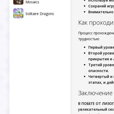
Используй м
Mosaics
Сохраняй игр
Внимательно 
Solitaire Dragons
Как проход
Процесс прохожден
трудностью:
Первый уров
Второй уров
прикрытия и 
Третий уров
опасности.
Четвертый и
этапах, и де
Заключение
В
ПОБЕГЕ ОТ ЛИЗО
увлекательный сю