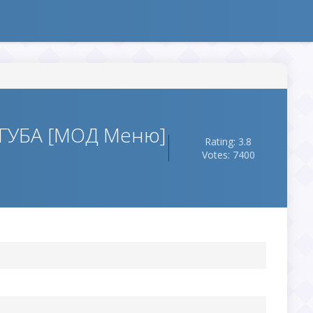
ОГУБА [МОД Меню]
Rating: 3.8
Votes: 7400