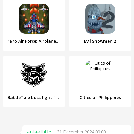
1945 Air Force: Airplane games
Evil Snowmen 2
BattleTale boss fight fangame
Cities of Philippines
anta-dt413
31 December 2024 09:00