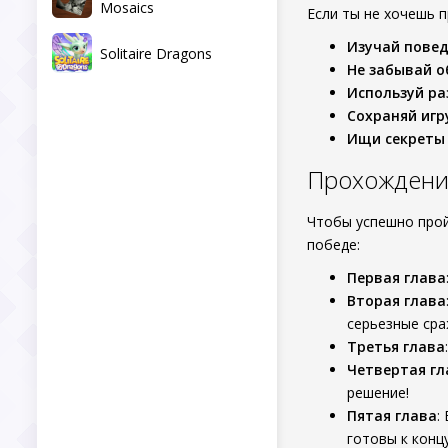
Mosaics
Если ты не хочешь п
Изучай повед
Solitaire Dragons
Не забывай о
Используй ра
Сохраняй игр
Ищи секреты
Прохождение
Чтобы успешно прой
победе:
Первая глава
Вторая глава
серьезные сра
Третья глава
Четвертая гл
решение!
Пятая глава
:
готовы к концу