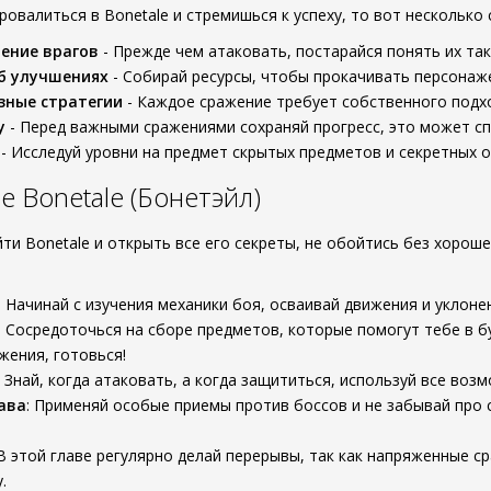
ровалиться в Bonetale и стремишься к успеху, то вот несколько
ение врагов
- Прежде чем атаковать, постарайся понять их та
б улучшениях
- Собирай ресурсы, чтобы прокачивать персонаже
зные стратегии
- Каждое сражение требует собственного подхо
у
- Перед важными сражениями сохраняй прогресс, это может с
- Исследуй уровни на предмет скрытых предметов и секретных о
 Bonetale (Бонетэйл)
ти Bonetale и открыть все его секреты, не обойтись без хорош
: Начинай с изучения механики боя, осваивай движения и уклоне
: Сосредоточься на сборе предметов, которые помогут тебе в б
жения, готовься!
: Знай, когда атаковать, а когда защититься, используй все во
ава
: Применяй особые приемы против боссов и не забывай про 
 В этой главе регулярно делай перерывы, так как напряженные 
.