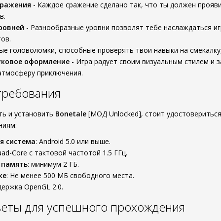
сражения
- Каждое сражение сделано так, что ты должен прояв
в.
ровней
- Разнообразные уровни позволят тебе наслаждаться иг
ов.
ые головоломки, способные проверять твои навыки на смекалку,
уковое оформление
- Игра радует своим визуальным стилем и
атмосферу приключения.
требования
ть и установить
Bonetale
[МОД Unlocked], стоит удостоверитьс
ниям:
я система
: Android 5.0 или выше.
uad-Core с тактовой частотой 1.5 ГГц.
 память
: минимум 2 ГБ.
ке
: Не менее 500 МБ свободного места.
держка OpenGL 2.0.
веты для успешного прохождения