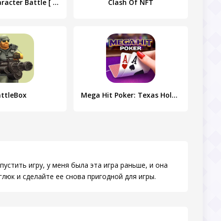
SPEED × Character Battle [ Fre
Clash Of NFT
ttleBox
Mega Hit Poker: Texas Holdem
апустить игру, у меня была эта игра раньше, и она
люк и сделайте ее снова пригодной для игры.