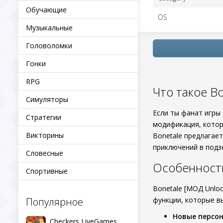
Обучающие
OS
Музыкальные
Головоломки
Гонки
RPG
Что такое Bo
Симуляторы
Если ты фанат игры
Стратегии
модификация, котор
Викторины
Bonetale предлагае
приключений в подз
Словесные
Особенност
Спортивные
Bonetale [МОД Unlo
Популярное
функции, которые в
Новые персо
Checkers LiveGames