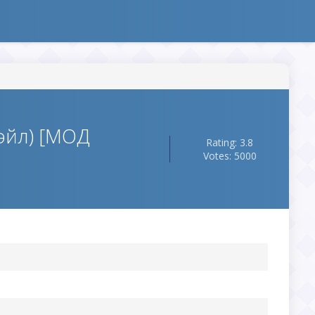
эйл) [МОД
Rating: 3.8
Votes: 5000