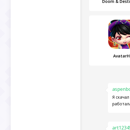
Doom & Desti
Avatar
aspenb
Я скачал
работала
art1234