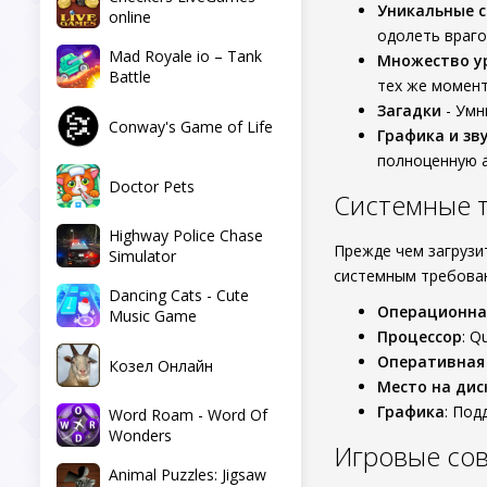
Уникальные 
online
одолеть враго
Mad Royale io – Tank
Множество у
Battle
тех же момент
Загадки
- Умн
Conway's Game of Life
Графика и зв
полноценную 
Doctor Pets
Системные 
Highway Police Chase
Прежде чем загрузи
Simulator
системным требова
Dancing Cats - Cute
Операционна
Music Game
Процессор
: Q
Оперативная
Козел Онлайн
Место на дис
Графика
: Под
Word Roam - Word Of
Wonders
Игровые со
Animal Puzzles: Jigsaw