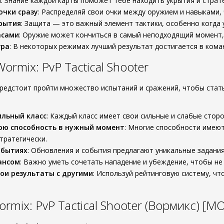
ы
: Знание каждой карты поможет тебе находить укрытия и страт
очки сразу
: Распределяй свои очки между оружием и навыками,
рытия
: Защита — это важный элемент тактики, особенно когда
асами
: Оружие может кончиться в самый неподходящий момент,
гра
: В некоторых режимах лучший результат достигается в кома
ormix: PvP Tactical Shooter
редстоит пройти множество испытаний и сражений, чтобы стат
ильный класс
: Каждый класс имеет свои сильные и слабые сторо
ою способность в нужный момент
: Многие способности имеют
стратегически.
обытиях
: Обновления и события предлагают уникальные задания
ансом
: Важно уметь сочетать нападение и убеждение, чтобы не
ои результаты с другими
: Используй рейтинговую систему, ч
mix: PvP Tactical Shooter (Вормикс) [М