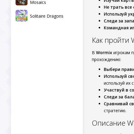
Изучай карт
Mosaics
Не трать все 
Используй ук
Solitaire Dragons
Следи за зап
Командная и
Как пройти W
В
Wormix
игрокам п
прохождению:
Выбери прав
Используй св
используй их 
Участвуй в с
Следи за бал
Сравнивай св
стратегию.
Описание Wor