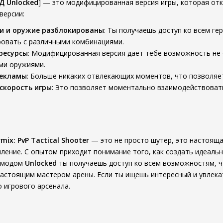
 Unlocked
] — это модифицированная версия игры, которая отк
версии:
и и оружие разблокированы
: Ты получаешь доступ ко всем ге
ровать с различными комбинациями.
ресурсы
: Модифицированная версия дает тебе возможность не 
и оружиями.
рекламы
: Больше никаких отвлекающих моментов, что позволяет
скорость игры
: Это позволяет моментально взаимодействовать
mix: PvP Tactical Shooter
— это не просто шутер, это настояща
ление. С опытом приходит понимание того, как создать идеаль
С модом
Unlocked
ты получаешь доступ ко всем возможностям, ч
настоящим мастером арены. Если ты ищешь интересный и увлек
 игрового арсенала.