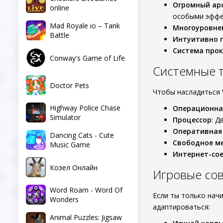
Огромный ар
online
особыми эффе
Mad Royale io – Tank
Многоуровне
Battle
Интуитивно 
Система про
Conway's Game of Life
Системные 
Doctor Pets
Чтобы насладиться
Highway Police Chase
Операционна
Simulator
Процессор
: Д
Оперативная
Dancing Cats - Cute
Свободное м
Music Game
Интернет-со
Козел Онлайн
Игровые сов
Word Roam - Word Of
Если ты только нач
Wonders
адаптироваться:
Animal Puzzles: Jigsaw