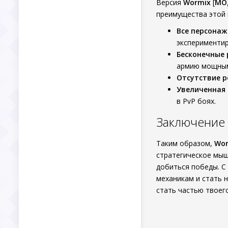
Версия
Wormix
[
МОД
преимущества этой 
Все персонаж
эксперименти
Бесконечные 
армию мощным
Отсутствие 
Увеличенная 
в PvP боях.
Заключение
Таким образом,
Wor
стратегическое мыш
добиться победы. 
механикам и стать 
стать частью твоего