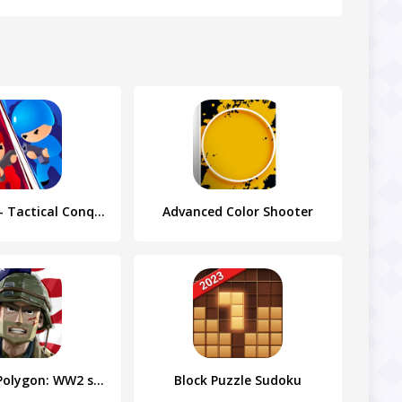
Tower War - Tactical Conquest
Advanced Color Shooter
World War Polygon: WW2 shooter
Block Puzzle Sudoku