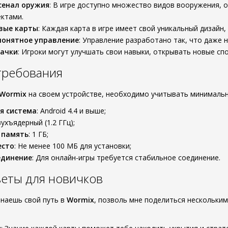
сенал оружия
: В игре доступно множество видов вооружения, о
ктами.
вые карты
: Каждая карта в игре имеет свой уникальный дизайн,
понятное управление
: Управление разработано так, что даже 
качки
: Игроки могут улучшать свои навыки, открывать новые сп
требования
Wormix
на своем устройстве, необходимо учитывать минималь
я система
: Android 4.4 и выше;
вухъядерный (1.2 ГГц);
 память
: 1 ГБ;
есто
: Не менее 100 МБ для установки;
единение
: Для онлайн-игры требуется стабильное соединение.
еты для новичков
инаешь свой путь в
Wormix
, позволь мне поделиться нескольки