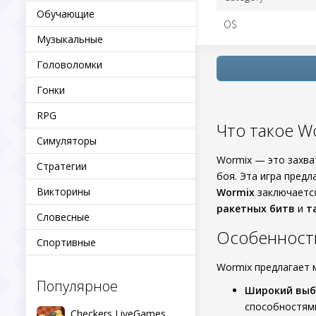
Обучающие
OS
Музыкальные
Головоломки
Гонки
RPG
Что такое Wo
Симуляторы
Wormix — это захв
Стратегии
боя. Эта игра пред
Викторины
Wormix
заключается
ракетных битв
и
т
Словесные
Особенности 
Спортивные
Wormix предлагает 
Популярное
Широкий выб
способностям
Checkers LiveGames