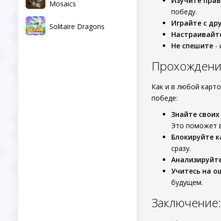
Изучите прав
Mosaics
победу.
Играйте с др
Solitaire Dragons
Настраивайт
Не спешите
- 
Прохождение
Как и в любой карто
победе:
Знайте своих
Это поможет 
Блокируйте 
сразу.
Анализируйт
Учитесь на о
будущем.
Заключение: