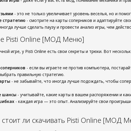
ила игры
- даже если у вас есть мод, понимание механики и пр
узьями
- это не только увеличивает уровень веселья, но и помо
е стратегию
- смотрите на карты соперников и адаптируйте сво
иногда лучше сделать паузу и провести анализ игры, чем действ
 Pisti Online [МОД Меню]
чной игре, у Pisti Online есть свои секреты и трюки. Вот нескол
 соперников
- если вы играете не против компьютера, постарай
выбрать правильную стратегию.
карты
- не забывайте, что иногда лучше подождать, чтобы сопер
е шансы
- учитывайте, какие карты в вашем распоряжении и как
шибках
- каждая игра — это опыт. Анализируйте свои проигрыши
 стоит ли скачивать Pisti Online [МОД М