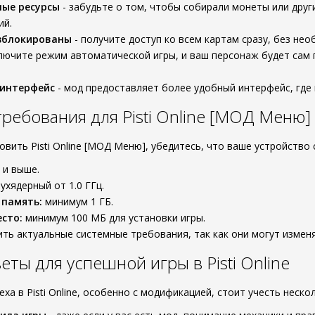
ные ресурсы
- забудьте о том, чтобы собирали монеты или друг
ий.
азблокированы
- получите доступ ко всем картам сразу, без не
лючите режим автоматической игры, и ваш персонаж будет сам
интерфейс
- мод предоставляет более удобный интерфейс, где 
ребования для Pisti Online [МОД Меню]
новить Pisti Online [МОД Меню], убедитесь, что ваше устройств
 и выше.
ухядерный от 1.0 ГГц.
 память:
минимум 1 ГБ.
сто:
минимум 100 МБ для установки игры.
ть актуальные системные требования, так как они могут измен
еты для успешной игры в Pisti Online
ха в Pisti Online, особенно с модификацией, стоит учесть неск