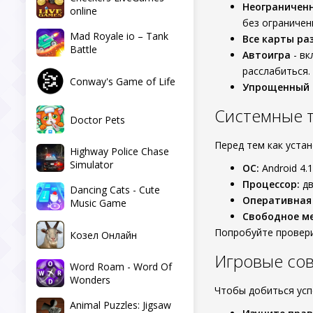
Неограничен
online
без ограничен
Mad Royale io – Tank
Все карты р
Battle
Автоигра
- вк
расслабиться.
Conway's Game of Life
Упрощенный 
Системные т
Doctor Pets
Перед тем как уста
Highway Police Chase
Simulator
ОС:
Android 4.1
Процессор:
дв
Dancing Cats - Cute
Оперативная
Music Game
Свободное ме
Попробуйте провери
Козел Онлайн
Игровые сов
Word Roam - Word Of
Wonders
Чтобы добиться успе
Animal Puzzles: Jigsaw