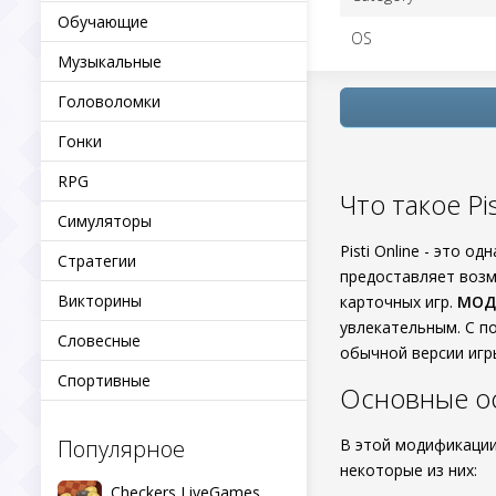
Обучающие
OS
Музыкальные
Головоломки
Гонки
RPG
Что такое Pi
Симуляторы
Pisti Online - это 
Стратегии
предоставляет возм
Викторины
карточных игр.
МОД
увлекательным. С п
Словесные
обычной версии игр
Спортивные
Основные ос
Популярное
В этой модификации
некоторые из них:
Checkers LiveGames