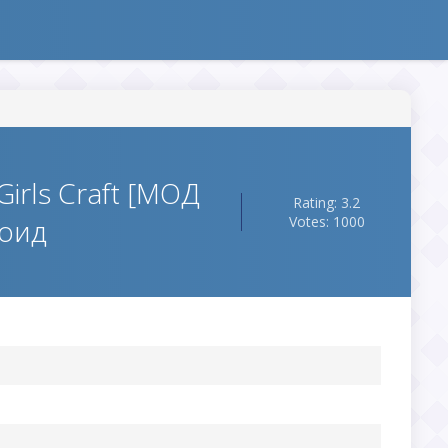
irls Craft [МОД
Rating: 3.2
роид
Votes: 1000