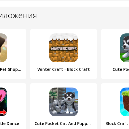
риложения
Dog Town: Puppy Pet Shop Games
Winter Craft - Block Craft
Cute Po
tle Dance
Cute Pocket Cat And Puppy 3D