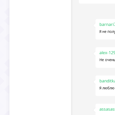
barnari
Я не пол
alex-12
Не очень
banditk
Я люблю 
assasas