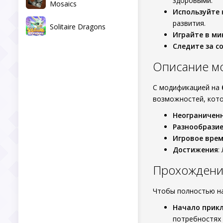
здоровыми.
Mosaics
Используйте
развития.
Solitaire Dragons
Играйте в ми
Следите за с
Описание м
С модификацией на
возможностей, кото
Неограничен
Разнообрази
Игровое вре
Достижения
:
Прохождение 
Чтобы полностью на
Начало прик
потребностях 