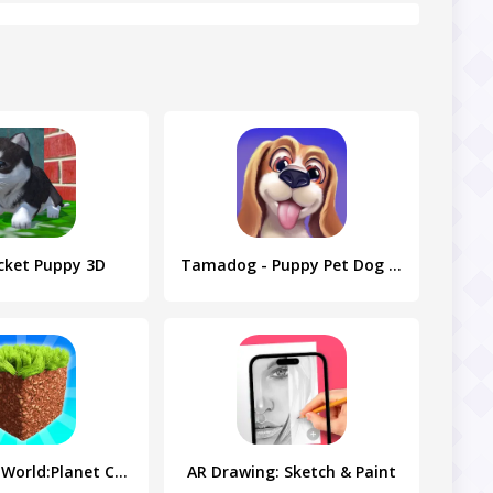
cket Puppy 3D
Tamadog - Puppy Pet Dog Games
Block Craft World:Planet Craft
AR Drawing: Sketch & Paint