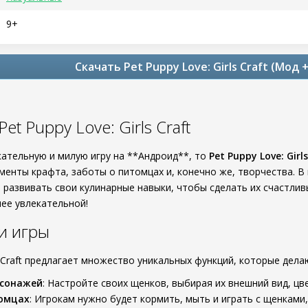
9+
Скачать Pet Puppy Love: Girls Craft (Мод 
et Puppy Love: Girls Craft
кательную и милую игру на **Андроид**, то
Pet Puppy Love: Girl
ементы крафта, заботы о питомцах и, конечно же, творчества. В
и развивать свои кулинарные навыки, чтобы сделать их счастли
лее увлекательной!
и игры
ls Craft предлагает множество уникальных функций, которые дел
рсонажей
: Настройте своих щенков, выбирая их внешний вид, цве
томцах
: Игрокам нужно будет кормить, мыть и играть с щенками