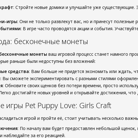
 крафт
: Стройте новые домики и улучшайте уже существующие.
ни-игры
: Они не только развлекут вас, но и принесут полезные 
обытиями
: В игре часто проводятся акции и события. Участвуйт
ода: бесконечные монеты
бесконечные монеты
ваш игровой процесс станет намного про
рые раньше были недоступны без вложений:
ные средства
: Вам больше не придется экономить или ждать, ч
е
: Вы сможете экспериментировать с разными стилями оформлени
мя
: Обновите своих щенков без потери времени, просто использу
 Легко достигайте новых уровней и открывайте достижения, что
игры Pet Puppy Love: Girls Craft
сладиться игрой и пройти её, стоит учитывать несколько важны
лючения
: По началу вам будет предоставлен небольшой щенок, 
и наблюдайте за его реакцией.