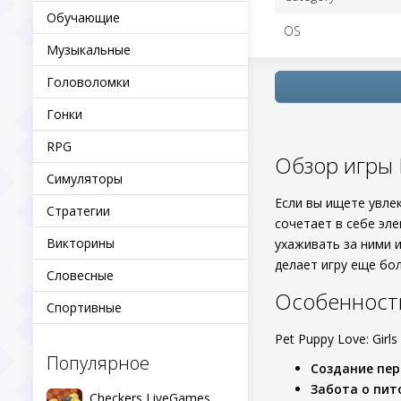
Обучающие
OS
Музыкальные
Головоломки
Гонки
RPG
Обзор игры P
Симуляторы
Если вы ищете увле
Стратегии
сочетает в себе эл
Викторины
ухаживать за ними 
делает игру еще бо
Словесные
Особенност
Спортивные
Pet Puppy Love: Gir
Популярное
Создание пе
Забота о пи
Checkers LiveGames