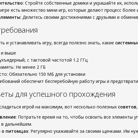
ительство
: Стройте собственные домики и украшайте их, испол
В игре есть множество мини-игр, которые делают процесс более
элементы
: Делитесь своими достижениями с друзьями и обмени
требования
ь и устанавливать игру, всегда полезно знать, какие
системны
4 и выше
ухъядерный, с тактовой частотой 1.2 ГГц
амять: Не менее 2 ГБ
то: Обязательно 150 МБ для установки
ебований обеспечит бесперебойную работу игры и предотврат
веты для успешного прохождения
сладиться игрой на максимум, вот несколько полезных
советов
авление
: Потратьте время на то, чтобы освоить все элементы у
 в дальнейшем.
 о питомцах
: Регулярно ухаживайте за своими щенками. Им ну