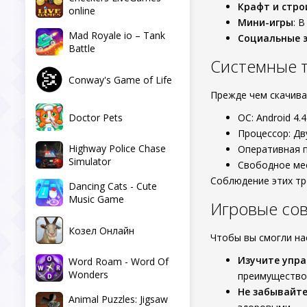
Крафт и стро
online
Мини-игры
: 
Mad Royale io – Tank
Социальные 
Battle
Системные 
Conway's Game of Life
Прежде чем скачиват
Doctor Pets
ОС: Android 4.
Процессор: Дв
Highway Police Chase
Оперативная п
Simulator
Свободное мес
Соблюдение этих тр
Dancing Cats - Cute
Music Game
Игровые со
Козел Онлайн
Чтобы вы смогли на
Изучите упр
Word Roam - Word Of
Wonders
преимущество
Не забывайте
Animal Puzzles: Jigsaw