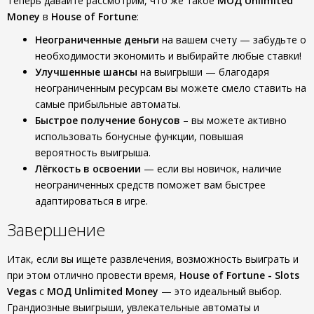
Теперь давайте рассмотрим, что же такое
МОД Unlimited
Money
в
House of Fortune
:
Неограниченные деньги
на вашем счету — забудьте о
необходимости экономить и выбирайте любые ставки!
Улучшенные шансы
на выигрыши — благодаря
неограниченным ресурсам вы можете смело ставить на
самые прибыльные автоматы.
Быстрое получение бонусов
– вы можете активно
использовать бонусные функции, повышая
вероятность выигрыша.
Лёгкость в освоении
— если вы новичок, наличие
неограниченных средств поможет вам быстрее
адаптироваться в игре.
Завершение
Итак, если вы ищете развлечения, возможность выиграть и
при этом отлично провести время,
House of Fortune - Slots
Vegas
с
МОД Unlimited Money
— это идеальный выбор.
Грандиозные выигрыши, увлекательные автоматы и