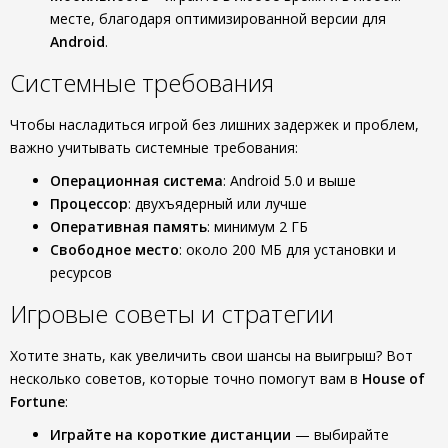
месте, благодаря оптимизированной версии для
Android
.
Системные требования
Чтобы насладиться игрой без лишних задержек и проблем,
важно учитывать системные требования:
Операционная система
: Android 5.0 и выше
Процессор
: двухъядерный или лучше
Оперативная память
: минимум 2 ГБ
Свободное место
: около 200 МБ для установки и
ресурсов
Игровые советы и стратегии
Хотите знать, как увеличить свои шансы на выигрыш? Вот
несколько советов, которые точно помогут вам в
House of
Fortune
:
Играйте на короткие дистанции
— выбирайте