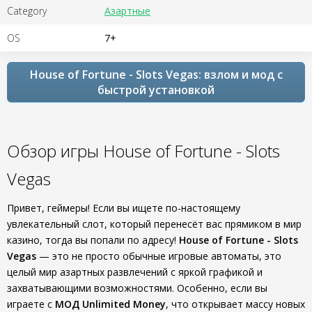
Category
Азартные
OS
7+
House of Fortune - Slots Vegas: взлом и мод с
быстрой установкой
Обзор игры House of Fortune - Slots
Vegas
Привет, геймеры! Если вы ищете по-настоящему
увлекательный слот, который перенесёт вас прямиком в мир
казино, тогда вы попали по адресу!
House of Fortune - Slots
Vegas
— это не просто обычные игровые автоматы, это
целый мир азартных развлечений с яркой графикой и
захватывающими возможностями. Особенно, если вы
играете с
МОД Unlimited Money
, что открывает массу новых