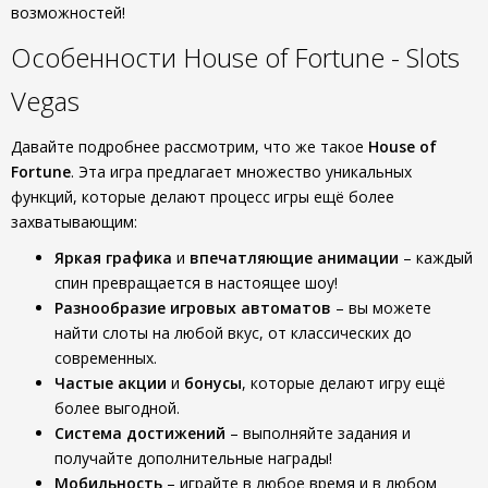
возможностей!
Особенности House of Fortune - Slots
Vegas
Давайте подробнее рассмотрим, что же такое
House of
Fortune
. Эта игра предлагает множество уникальных
функций, которые делают процесс игры ещё более
захватывающим:
Яркая графика
и
впечатляющие анимации
– каждый
спин превращается в настоящее шоу!
Разнообразие игровых автоматов
– вы можете
найти слоты на любой вкус, от классических до
современных.
Частые акции
и
бонусы
, которые делают игру ещё
более выгодной.
Система достижений
– выполняйте задания и
получайте дополнительные награды!
Мобильность
– играйте в любое время и в любом