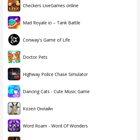
Checkers LiveGames online
Mad Royale io – Tank Battle
Conway's Game of Life
Doctor Pets
Highway Police Chase Simulator
Dancing Cats - Cute Music Game
Козел Онлайн
Word Roam - Word Of Wonders