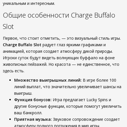
уникальным и интересным.
Общие особенности Charge Buffalo
Slot
Первое, что стоит отметить, — это визуальный стиль игры.
Charge Buffalo Slot
радует глаз яркими графиками и
анимацией, которая создает атмосферу дикой природы.
Игроки суток будут видеть волнующих буффало на фоне
живописных пейзажей. Но красота — не единственное, что
здесь есть.
Множество выигрышных линий:
В игре более 100
линий выплат, что значительно увеличивает шансы на
выигрыш.
Функция бонусов:
Игра предлагает Lucky Spins и
другие бонусные функции, которые помогут увеличить
ваш банкролл.
Приятная музыка:
Звуковое сопровождение создает
атмосферу полного погружения в мир игры.