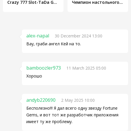
Crazy 777 Slot-TaDa Games
Чемпион настольного тенниса
alex-napal
30 December 2024 13:00
Вау, граби ангел Кей на то.
bamboozler973
11 March 2025 05:00
Хорошо
andyb220690
2 May 2025 10:00
Бесполезно!!! Я дал всего одну звезду Fortune
Gems, и вот тот же разработчик приложения
имеет ту же проблему.