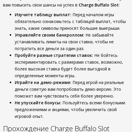
вам повысить свои шансы на успех в
Charge Buffalo Slot
:
Изучите таблицу выплат:
Перед началом игры
обязательно ознакомьтесь с таблицей выплат, чтобы
знать, какие символы приносят большие выигрыши.
Управляйте своим банкроллом:
Не забывайте
устанавливать лимиты на свои ставки, чтобы не
потратить все деньги за один раз.
Пробуйте разные стратегии ставок:
Не бойтесь
экспериментировать с размерами ставок, возможно,
более высокая ставка будет более выгодной в
определенные моменты игры.
Играйте на демо-режиме:
Перед игрой на реальные
деньги советую вам попробовать демо-версию. Это
поможет вам чувствовать себя более уверенно.
Не упускайте бонусы:
Пользуйтесь всеми бонусными
предложениями и акциями, чтобы увеличить свой
игровой опыт.
Прохождение Charge Buffalo Slot