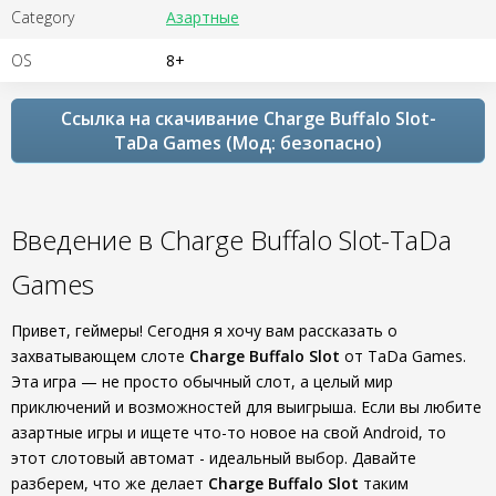
Category
Азартные
OS
8+
Ссылка на скачивание Charge Buffalo Slot-
TaDa Games (Мод: безопасно)
Введение в Charge Buffalo Slot-TaDa
Games
Привет, геймеры! Сегодня я хочу вам рассказать о
захватывающем слоте
Charge Buffalo Slot
от TaDa Games.
Эта игра — не просто обычный слот, а целый мир
приключений и возможностей для выигрыша. Если вы любите
азартные игры и ищете что-то новое на свой Android, то
этот слотовый автомат - идеальный выбор. Давайте
разберем, что же делает
Charge Buffalo Slot
таким