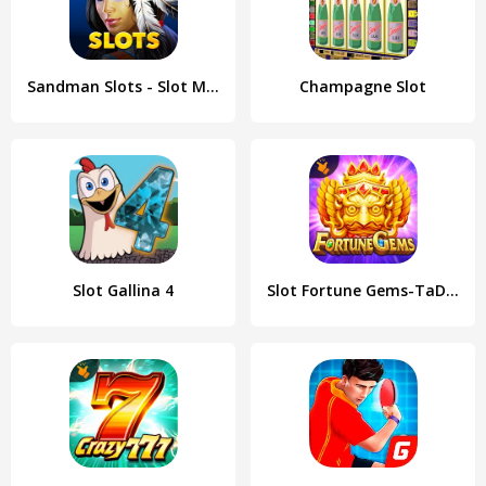
Sandman Slots - Slot Machines
Champagne Slot
Slot Gallina 4
Slot Fortune Gems-TaDa Games