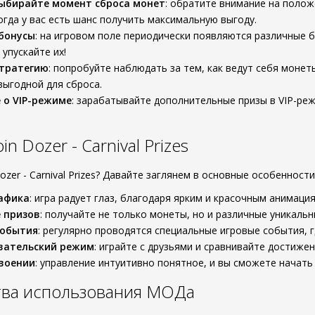
ыбирайте момент сброса монет
: обратите внимание на полож
огда у вас есть шанс получить максимальную выгоду.
бонусы
: на игровом поле периодически появляются различные 
 упускайте их!
стратегию
: попробуйте наблюдать за тем, как ведут себя монеты
выгодной для сброса.
 о VIP-режиме
: зарабатывайте дополнительные призы в VIP-ре
n Dozer - Carnival Prizes
ozer - Carnival Prizes? Давайте заглянем в основные особенности
афика
: игра радует глаз, благодаря ярким и красочным анимация
 призов
: получайте не только монеты, но и различные уникаль
события
: регулярно проводятся специальные игровые события, 
вательский режим
: играйте с друзьями и сравнивайте достижен
своении
: управление интуитивно понятное, и вы сможете начать
ва использования МОДа