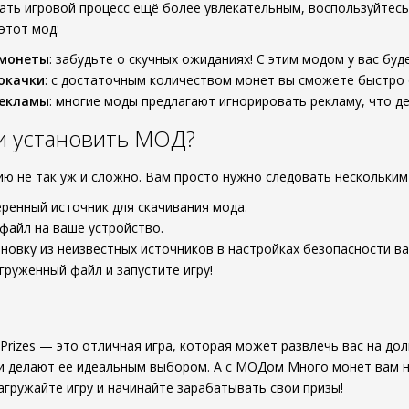
лать игровой процесс ещё более увлекательным, воспользуйтес
этот мод:
 монеты
: забудьте о скучных ожиданиях! С этим модом у вас бу
окачки
: с достаточным количеством монет вы сможете быстро 
рекламы
: многие моды предлагают игнорировать рекламу, что д
 и установить МОД?
ю не так уж и сложно. Вам просто нужно следовать нескольким
ренный источник для скачивания мода.
файл на ваше устройство.
новку из неизвестных источников в настройках безопасности в
груженный файл и запустите игру!
al Prizes — это отличная игра, которая может развлечь вас на до
и делают ее идеальным выбором. А с МОДом Много монет вам не
агружайте игру и начинайте зарабатывать свои призы!