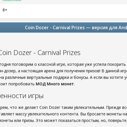
8+
Coin Dozer - Carnival Prizes — версия для An
oin Dozer - Carnival Prizes
егодня поговорим о классной игре, которая уже успела покорит
н-дозер, а настоящая арена для получения призов! В данной иг
а различные виртуальные подарки и бонусы. А если вы хотите у
стоит попробовать
МОД Много монет
.
енности игры
рем, что же делает Coin Dozer таким увлекательным. Прежде вс
тавляет массу увлекательного контента. Вы бросаете монеты на
онеты или призы. Это может показаться простым, но, поверьте,