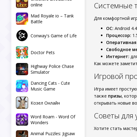
Системные 
online
Mad Royale io – Tank
Для комфортной игры
Battle
ОС:
Android 4.
Процессор:
1.
Conway's Game of Life
Оперативная
Свободное ме
Doctor Pets
Интернет:
для
Как можете заметит
Highway Police Chase
Simulator
Игровой про
Dancing Cats - Cute
Music Game
Игра имеет простую
также
призы
, кото
Козел Онлайн
открывать новые в
Советы для
Word Roam - Word Of
Wonders
Хотите стать масте
Animal Puzzles: Jigsaw