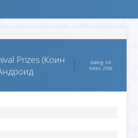
ival Prizes (Коин
Rating: 3.6
 Андроид
Votes: 2700