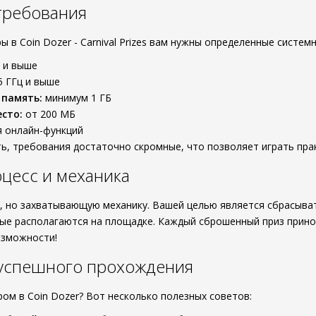
требования
 в Coin Dozer - Carnival Prizes вам нужны определенные систем
4 и выше
5 ГГц и выше
 память:
минимум 1 ГБ
сто:
от 200 МБ
 онлайн-функций
ь, требования достаточно скромные, что позволяет играть пра
цесс и механика
, но захватывающую механику. Вашей целью является сбрасыват
рые располагаются на площадке. Каждый сброшенный приз прин
озможности!
 успешного прохождения
ром в Coin Dozer? Вот несколько полезных советов: