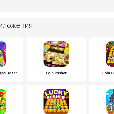
риложения
egas Dozer
Coin Pusher
Coin D