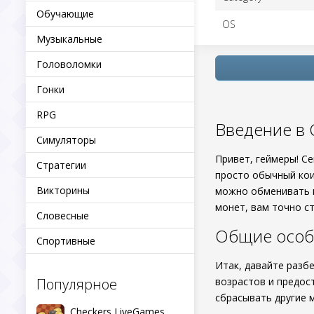
Обучающие
OS
Музыкальные
Головоломки
Гонки
RPG
Введение в C
Симуляторы
Привет, геймеры! С
Стратегии
просто обычный кои
Викторины
можно обменивать н
монет, вам точно 
Словесные
Общие особ
Спортивные
Итак, давайте разбе
Популярное
возрастов и предос
сбрасывать другие м
Checkers LiveGames