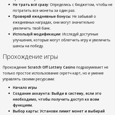
Не трать всё сразу
: Определись с бюджетом, чтобы не
потратить все монеты за один раз.
Проверяй ежедневные бонусы
: Не забывай о
ежедневных наградах, они могут значительно
увеличить твой банк.
Используй модификации
: Исследуй доступные
улучшения, которые могут облегчить игру и увеличить
шансы на победу.
Прохождение игры
Прохождение
Scratch Off Lottery Casino
подразумевает не
только простое использование скретч-карт, но и умение
управлять своими ресурсами:
Начало игры
Создание аккаунта
: Выйди в систему, если это
необходимо, чтобы получить доступ ко всем
функциям.
Выбор карты
: Установи лимит монет и выбирай