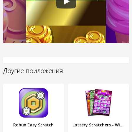
Другие приложения
Robux Easy Scratch
Lottery Scratchers - Winners