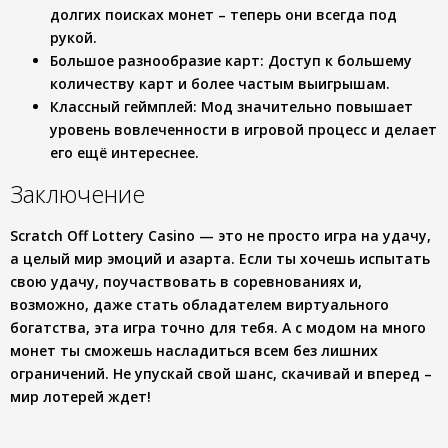
долгих поисках монет – теперь они всегда под
рукой.
Большое разнообразие карт
: Доступ к большему
количеству карт и более частым выигрышам.
Классный геймплей
: Мод значительно повышает
уровень вовлеченности в игровой процесс и делает
его ещё интереснее.
Заключение
Scratch Off Lottery Casino
— это не просто игра на удачу,
а целый мир эмоций и азарта. Если ты хочешь испытать
свою удачу, поучаствовать в соревнованиях и,
возможно, даже стать обладателем виртуального
богатства, эта игра точно для тебя. А с модом на много
монет ты сможешь насладиться всем без лишних
ограничений. Не упускай свой шанс, скачивай и вперед –
мир лотерей ждет!