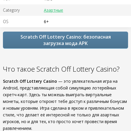
Category
Азартные
OS
6+
Scratch Off Lottery Casino: безопасная
загрузка мода APK
Что такое Scratch Off Lottery Casino?
Scratch Off Lottery Casino
— это увлекательная игра на
Android, представляющая собой симуляцию лотерейных
скретч-карт. Здесь ты можешь выиграть виртуальные
монеты, которые откроют тебе доступ к различным бонусам
и новым уровням. Игра сделана в ярком и привлекательном
стиле, что делает её интересной не только для азартных
игроков, но и для тех, кто просто хочет провести время
развлечением.