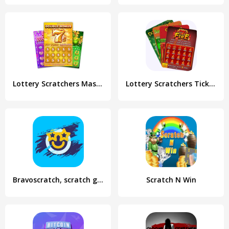
Lottery Scratchers Master
Lottery Scratchers Ticket Off
Bravoscratch, scratch games!
Scratch N Win