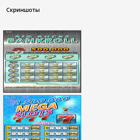
Скриншоты