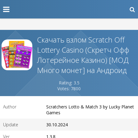
Скачать взлом Scratch Off
Lottery Casino (Скретч Офф
Лотерейное Казино) [МОД
Много монет] на Андроид
Rating: 3.5
Votes: 7800
Author
Scratchers Lotto & Match 3 by Lucky Planet
Games
Update
30.10.2024
Ver.
1.3.8