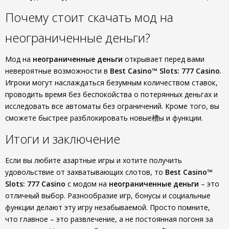
Почему стоит скачать мод на
неограниченные деньги?
Мод на
неограниченные деньги
открывает перед вами
невероятные возможности в
Best Casino™ Slots: 777 Casino
.
Игроки могут наслаждаться безумным количеством ставок,
проводить время без беспокойства о потерянных деньгах и
исследовать все автоматы без ограничений. Кроме того, вы
сможете быстрее разблокировать новые槽ы и функции.
Итоги и заключение
Если вы любите азартные игры и хотите получить
удовольствие от захватывающих слотов, то
Best Casino™
Slots: 777 Casino
с модом на
неограниченные деньги
– это
отличный выбор. Разнообразие игр, бонусы и социальные
функции делают эту игру незабываемой. Просто помните,
что главное – это развлечение, а не постоянная погоня за