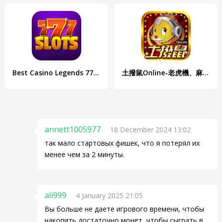
Best Casino Legends 777 Slots
土撥鼠Online-老虎機、麻將、德撲、捕魚機、娛樂城遊戲
annett1005977
18 December 2024 13:02
так мало стартовых фишек, что я потерял их
менее чем за 2 минуты.
ali999
4 January 2025 21:05
Вы больше не даете игрового времени, чтобы
накопить достаточно монет, чтобы сыграть в