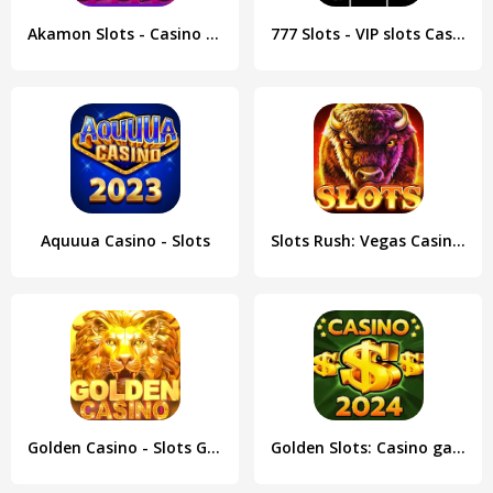
Akamon Slots - Casino Videoslo
777 Slots - VIP slots Casino
Aquuua Casino - Slots
Slots Rush: Vegas Casino Slots
Golden Casino - Slots Games
Golden Slots: Casino games