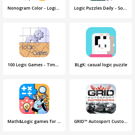
Nonogram Color - Logic Puzzle
Logic Puzzles Daily - Solve Lo
100 Logic Games - Time Killers
BLgK: casual logic puzzle
Math&Logic games for kids
GRID™ Autosport Custom Edition