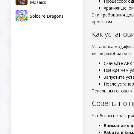
Процессор: од
Mosaics
Хранилище: ок
Эти требования дов
Solitaire Dragons
проектом.
Как установ
Установка модифик
легче разобраться:
Скачайте APK-
Прежде чем ус
Запустите уст
После установ
Теперь вы готовы к
Советы по 
Чтобы вы не застрял
Внимание к 
Работа в ком