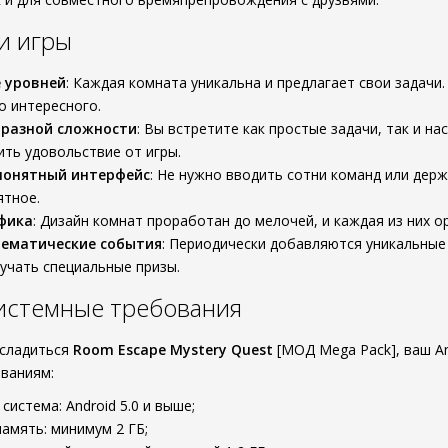
и игры
 уровней
: Каждая комната уникальна и предлагает свои задачи
о интересного.
 разной сложности
: Вы встретите как простые задачи, так и н
ть удовольствие от игры.
понятный интерфейс
: Не нужно вводить сотни команд или дер
ятное.
фика
: Дизайн комнат проработан до мелочей, и каждая из них 
тематические события
: Периодически добавляются уникальные
учать специальные призы.
истемные требования
асладиться
Room Escape Mystery Quest
[МОД Mega Pack], ваш A
ваниям:
система: Android 5.0 и выше;
амять: минимум 2 ГБ;