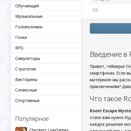
Обучающие
OS
Музыкальные
Головоломки
Гонки
RPG
Введение в 
Симуляторы
Привет, геймеры! С
Стратегии
смартфонах. Если в
Викторины
материале мы расс
приключениям? Дава
Словесные
Что такое R
Спортивные
Room Escape Myste
Популярное
этапе вам нужно бу
каждое решение мож
Checkers LiveGames
одиночной игры, та