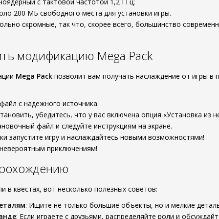
ноядерный с тактовой частотой 1,2 ГГц;
оло 200 МБ свободного места для установки игры.
ольно скромные, так что, скорее всего, большинство современ
ить модификацию Mega Pack
ации
Mega Pack
позволит вам получать наслаждение от игры в 
файл с надежного источника.
тановить, убедитесь, что у вас включена опция «Установка из н
ановочный файл и следуйте инструкциям на экране.
ки запустите игру и наслаждайтесь новыми возможностями!
 невероятным приключениям!
прохождению
и в квестах, вот несколько полезных советов:
деталям
: Ищите не только большие объекты, но и мелкие детал
анде
: Если играете с друзьями, распределяйте роли и обсуждайт