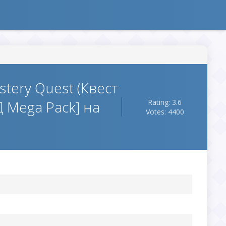
tery Quest (Квест
 Mega Pack] на
Rating: 3.6
Votes: 4400