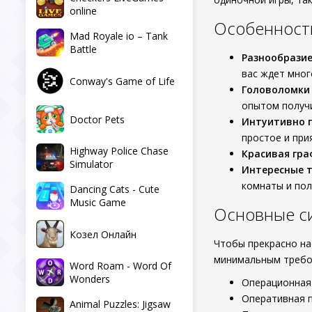
online
Особенност
Mad Royale io – Tank
Battle
Разнообразие
вас ждет мног
Conway's Game of Life
Головоломки
опытом получи
Doctor Pets
Интуитивно 
простое и при
Highway Police Chase
Красивая гра
Simulator
Интересные 
комнаты и пол
Dancing Cats - Cute
Music Game
Основные с
Козел Онлайн
Чтобы прекрасно н
минимальным требо
Word Roam - Word Of
Wonders
Операционная 
Оперативная п
Animal Puzzles: Jigsaw