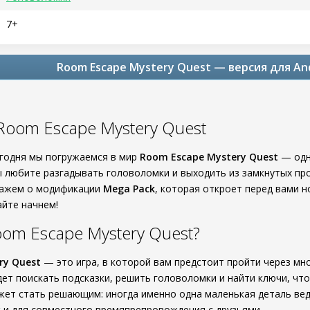
7+
Room Escape Mystery Quest — версия для An
Room Escape Mystery Quest
егодня мы погружаемся в мир
Room Escape Mystery Quest
— одн
ы любите разгадывать головоломки и выходить из замкнутых прос
кажем о модификации
Mega Pack
, которая откроет перед вами 
йте начнем!
oom Escape Mystery Quest?
ry Quest
— это игра, в которой вам предстоит пройти через мно
дет поискать подсказки, решить головоломки и найти ключи, чт
ет стать решающим: иногда именно одна маленькая деталь ведет
к и для совместного времяпрепровождения с друзьями.