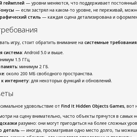
й геймплей
— уровни меняются, что поддерживает постоянный и
бонусы
— если застрял на каком-то уровне, не переживай, можн
рафический стиль
— каждая сцена детализирована и оформлен
требования
ивать игру, стоит обратить внимание на
системные требования
я система
: Android 5.0 и выше.
инимум 1.5 ГГц.
 память
: минимум 2 ГБ.
ке
: около 200 МБ свободного пространства.
 к интернету
: для некоторых функций и обновлений.
веты
ксимальное удовольствие от
Find It Hidden Objects Games
, вот
отри на сцену внимательно, часто объекты прячутся в самых 
дсказки
разумно: они могут пригодиться на более сложных уров
ю деталь
— иногда, просматривая одно место долго, ты можешь