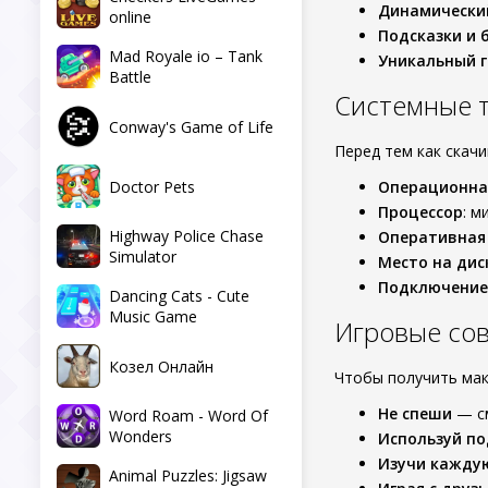
Динамически
online
Подсказки и 
Mad Royale io – Tank
Уникальный г
Battle
Системные 
Conway's Game of Life
Перед тем как скач
Doctor Pets
Операционна
Процессор
: м
Highway Police Chase
Оперативная
Simulator
Место на дис
Подключение
Dancing Cats - Cute
Music Game
Игровые со
Козел Онлайн
Чтобы получить ма
Не спеши
— см
Word Roam - Word Of
Wonders
Используй по
Изучи кажду
Animal Puzzles: Jigsaw