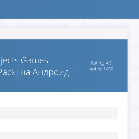
bjects Games
Rating: 4.9
Pack] на Андроид
Votes: 1400