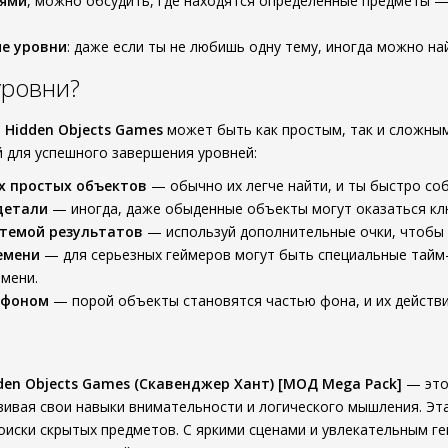
ьями
, можно обсудить, где находятся определенные предметы —
е уровни
: даже если ты не любишь одну тему, иногда можно на
уровни?
It Hidden Objects Games
может быть как простым, так и сложным.
й для успешного завершения уровней:
х простых объектов
— обычно их легче найти, и ты быстро со
детали
— иногда, даже обыденные объекты могут оказаться кл
стемой результатов
— используй дополнительные очки, чтобы 
емени
— для серьезных геймеров могут быть специальные тайм-
мени.
 фоном
— порой объекты становятся частью фона, и их действи
idden Objects Games (Скавенджер Хант) [МОД Mega Pack]
— это
вивая свои навыки внимательности и логического мышления. Эта
иски скрытых предметов. С яркими сценами и увлекательным г