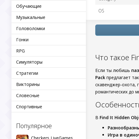
Обучающие
OS
Музыкальные
Головоломки
Гонки
RPG
Что такое Fi
Симуляторы
Если ты любишь
па
Стратегии
Pack
предлагает так
Викторины
cкавенджер-охота, 
романтических до м
Словесные
Особенност
Спортивные
В
Find It Hidden Ob
Популярное
Разнообразн
Игра в одино
Checkers LiveGames