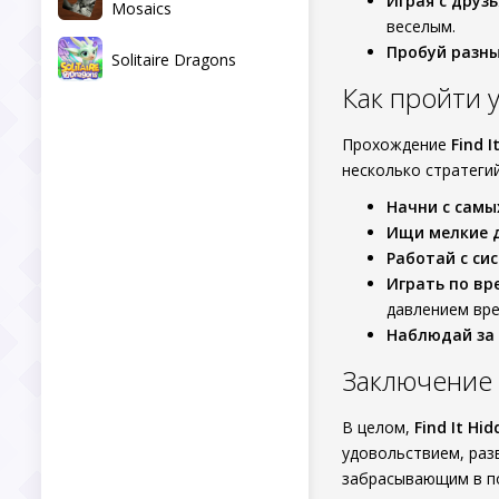
Играя с друз
Mosaics
веселым.
Пробуй разны
Solitaire Dragons
Как пройти 
Прохождение
Find 
несколько стратеги
Начни с самы
Ищи мелкие 
Работай с си
Играть по вр
давлением вре
Наблюдай за
Заключение
В целом,
Find It H
удовольствием, раз
забрасывающим в по