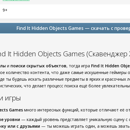
9+
Find It Hidden Objects Games — скачать с пров
nd It Hidden Objects Games (Скавенджер
злы
и
поиски скрытых объектов
, тогда игра
Find It Hidden Obj
ое количество контента, что даже самые искушенные геймеры о
где ты будешь искать различные предметы в ярких и красочных 
истических, что делает процесс поиска ещё более увлекательны
и игры
jects Games
много интересных функций, которые отличают её от
ые уровни
— каждый уровень представляет уникальную сцену с 
чку или с друзьями
— ты можешь играть один, а можешь звать 