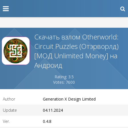
Скачать взлом Otherworld:
Circuit Puzzles (Отэрворлд)
[МОД Unlimited Money] на
Андроид
Rating: 3.5
Votes: 7600
Author
Generation X Design Limited
Update
04.11.2024
Ver.
0.4.8