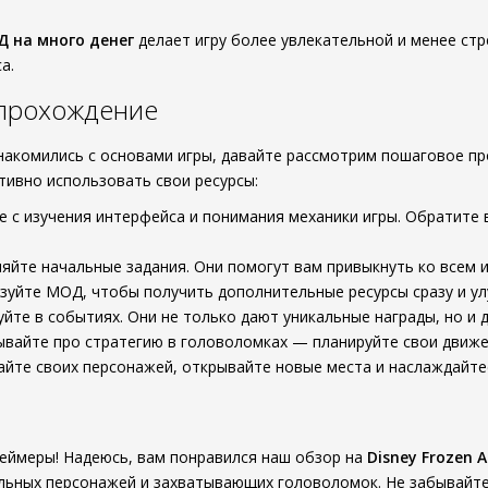
 на много денег
делает игру более увлекательной и менее ст
а.
прохождение
знакомились с основами игры, давайте рассмотрим пошаговое 
ивно использовать свои ресурсы:
 с изучения интерфейса и понимания механики игры. Обратите
йте начальные задания. Они помогут вам привыкнуть ко всем и
уйте МОД, чтобы получить дополнительные ресурсы сразу и ул
йте в событиях. Они не только дают уникальные награды, но и 
вайте про стратегию в головоломках — планируйте свои движе
йте своих персонажей, открывайте новые места и наслаждайт
 геймеры! Надеюсь, вам понравился наш обзор на
Disney Frozen 
альных персонажей и захватывающих головоломок. Не забывайт