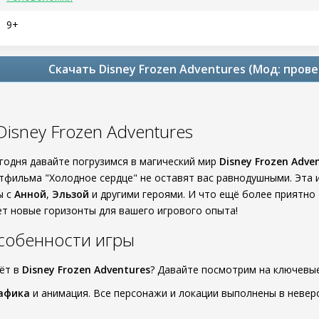
9+
Скачать Disney Frozen Adventures (Мод: про
Disney Frozen Adventures
егодня давайте погрузимся в магический мир
Disney Frozen Adve
тфильма "Холодное сердце" не оставят вас равнодушными. Эта и
ы с
Анной
,
Эльзой
и другими героями. И что ещё более приятно
ет новые горизонты для вашего игрового опыта!
собенности игры
дёт в
Disney Frozen Adventures
? Давайте посмотрим на ключевы
афика
и анимация. Все персонажи и локации выполнены в невер