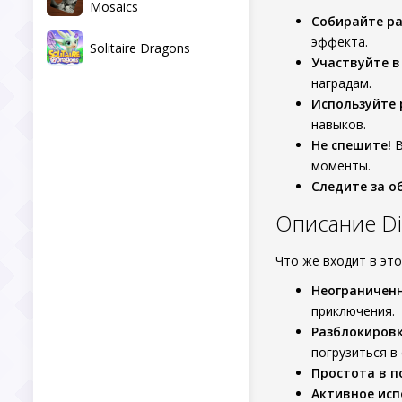
Mosaics
Собирайте р
эффекта.
Solitaire Dragons
Участвуйте в
наградам.
Используйте 
навыков.
Не спешите!
В
моменты.
Следите за о
Описание Di
Что же входит в эт
Неограниченн
приключения.
Разблокировк
погрузиться в
Простота в п
Активное исп