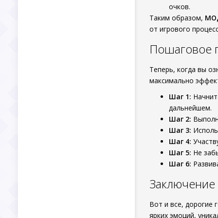
очков.
Таким образом,
МОД
от игрового процесс
Пошаговое 
Теперь, когда вы о
максимально эффект
Шаг 1:
Начните
дальнейшем.
Шаг 2:
Выполня
Шаг 3:
Использ
Шаг 4:
Участву
Шаг 5:
Не забы
Шаг 6:
Развива
Заключение
Вот и все, дорогие
ярких эмоций, уник