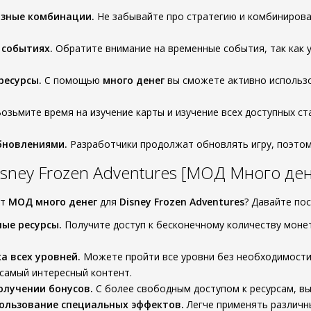
азные комбинации.
Не забывайте про стратегию и комбиниров
 событиях.
Обратите внимание на временные события, так как у
ресурсы.
С помощью
много денег
вы сможете активно использо
озьмите время на изучение карты и изучение всех доступных с
бновлениями.
Разработчики продолжат обновлять игру, поэтому
sney Frozen Adventures [МОД Много ден
от
МОД много денег
для
Disney Frozen Adventures
? Давайте по
ые ресурсы.
Получите доступ к бесконечному количеству монет
а всех уровней.
Можете пройти все уровни без необходимости
 самый интересный контент.
олучении бонусов.
С более свободным доступом к ресурсам, вы
ользование специальных эффектов.
Легче применять различн