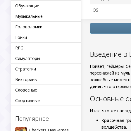
Обучающие
OS
Музыкальные
Головоломки
Гонки
RPG
Введение в 
Симуляторы
Привет, геймеры! С
Стратегии
персонажей из муль
Викторины
волшебные момент
денег
, что открыва
Словесные
Основные о
Спортивные
Итак, что же нас ж
Популярное
Красочная гр
волшебства.
Checkers LiveGames