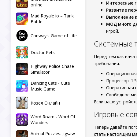
Интересные 
online
Развитие пе
Mad Royale io – Tank
Выполнение 
Battle
МОД много д
игрой.
Conway's Game of Life
Системные 
Doctor Pets
Перед тем как нача
требования:
Highway Police Chase
Simulator
Операционная 
Процессор: 1.5
Dancing Cats - Cute
Оперативная п
Music Game
Свободное мес
Если ваше устройст
Козел Онлайн
Игровые сов
Word Roam - Word Of
Wonders
Теперь давайте пог
Animal Puzzles: Jigsaw
стать настоящим м