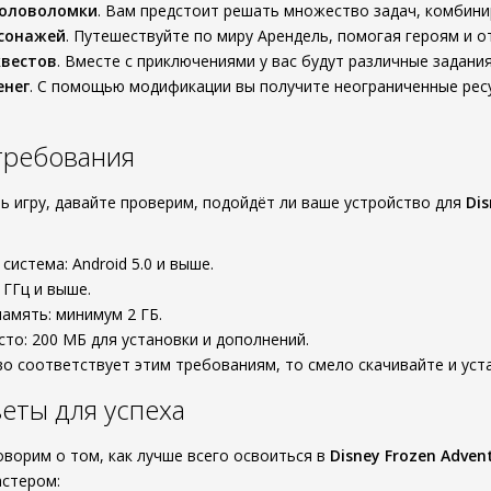
головоломки
. Вам предстоит решать множество задач, комбини
рсонажей
. Путешествуйте по миру Арендель, помогая героям и 
квестов
. Вместе с приключениями у вас будут различные задани
енег
. С помощью модификации вы получите неограниченные рес
требования
ть игру, давайте проверим, подойдёт ли ваше устройство для
Dis
система: Android 5.0 и выше.
 ГГц и выше.
амять: минимум 2 ГБ.
то: 200 МБ для установки и дополнений.
во соответствует этим требованиям, то смело скачивайте и уста
еты для успеха
оворим о том, как лучше всего освоиться в
Disney Frozen Adven
астером: