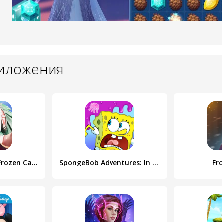
риложения
Puzzles & Chaos: Frozen Castle
SpongeBob Adventures: In A Jam
Fr