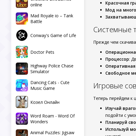
Красочная гр
online
Мод на мног
Mad Royale io – Tank
Захватываю
Battle
Системные 
Conway's Game of Life
Прежде чем скачива
Doctor Pets
Операционна
Процессор
: Д
Highway Police Chase
Оперативная
Simulator
Свободное м
Dancing Cats - Cute
Игровые со
Music Game
Теперь перейдем к 
Козел Онлайн
Изучай враго
подойти с умо
Word Roam - Word Of
Wonders
Планируй св
Используй м
Animal Puzzles: Jigsaw