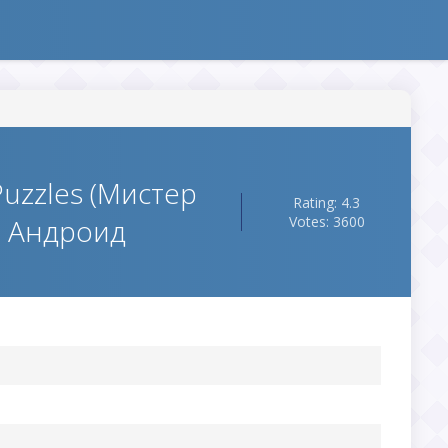
 Puzzles (Мистер
Rating: 4.3
а Андроид
Votes: 3600