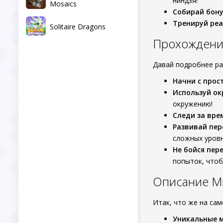
ниндзя!
Mosaics
Собирай бон
Тренируй ре
Solitaire Dragons
Прохождение 
Давай подробнее ра
Начни с прос
Используй о
окружению!
Следи за вре
Развивай пе
сложных уровн
Не бойся пер
попыток, чтоб
Описание Mr 
Итак, что же на са
Уникальные 