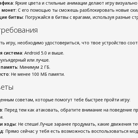
афика
: Яркие цвета и стильные анимации делают игру визуально
о монет
: С его помощью ты сможешь разблокировать новые скил
щие битвы
: Погружайся в битвы с врагами, используя разные ст
требования
ть игру, необходимо удостовериться, что твое устройство соо
я система
: Android 5.0 и выше.
вухъядерный или лучше.
 память
: Минимум 2 ГБ.
есто
: Не менее 100 МБ памяти.
веты
ценным советам, которые помогут тебе быстрее пройти игру:
в
: Перед тем как атаковать, обратите внимание на поведение п
м.
ои ходы
: Не спеши! Лучше заранее продумать, какие движения те
од
: Прямо сейчас у тебя есть возможность воспользоваться мод