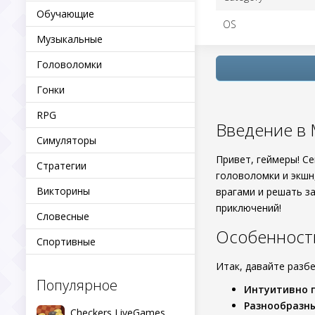
Обучающие
OS
Музыкальные
Головоломки
Гонки
RPG
Введение в Mr
Симуляторы
Привет, геймеры! С
Стратегии
головоломки и экшн,
Викторины
врагами и решать з
приключений!
Словесные
Особенност
Спортивные
Итак, давайте разб
Популярное
Интуитивно 
Разнообразн
Checkers LiveGames