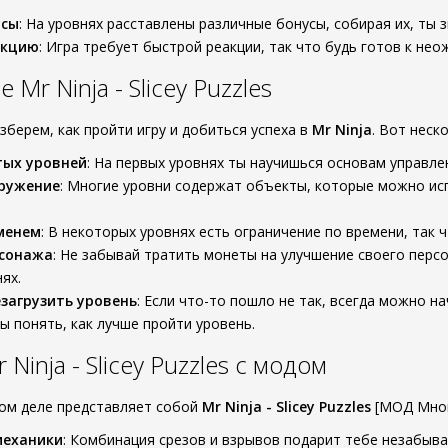
усы
: На уровнях расставлены различные бонусы, собирая их, ты 
акцию
: Игра требует быстрой реакции, так что будь готов к н
Mr Ninja - Slicey Puzzles
зберем, как пройти игру и добиться успеха в
Mr Ninja
. Вот неск
тых уровней
: На первых уровнях ты научишься основам управл
кружение
: Многие уровни содержат объекты, которые можно исп
менем
: В некоторых уровнях есть ограничение по времени, так 
рсонажа
: Не забывай тратить монеты на улучшение своего пер
ях.
езагрузить уровень
: Если что-то пошло не так, всегда можно н
ы понять, как лучше пройти уровень.
Ninja - Slicey Puzzles с модом
мом деле представляет собой
Mr Ninja - Slicey Puzzles
[МОД Мног
механики
: Комбинация срезов и взрывов подарит тебе незабыв