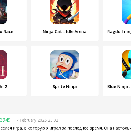
o Race
Ninja Cat - Idle Arena
Ragdoll nin
hi 2
Sprite Ninja
Blue Ninja
93949
7 February 2025 23:02
селая игра, в которую я играл за последнее время. Она настол