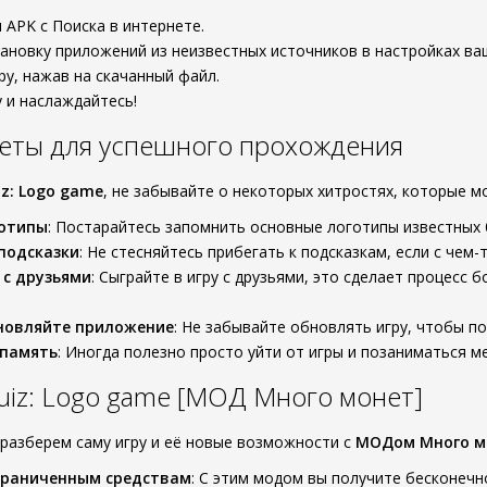
 APK с Поиска в интернете.
ановку приложений из неизвестных источников в настройках ва
ру, нажав на скачанный файл.
у и наслаждайтесь!
еты для успешного прохождения
iz: Logo game
, не забывайте о некоторых хитростях, которые м
готипы
: Постарайтесь запомнить основные логотипы известных 
подсказки
: Не стесняйтесь прибегать к подсказкам, если с чем-
 с друзьями
: Сыграйте в игру с друзьями, это сделает процесс
бновляйте приложение
: Не забывайте обновлять игру, чтобы п
 память
: Иногда полезно просто уйти от игры и позаниматься м
iz: Logo game [МОД Много монет]
разберем саму игру и её новые возможности с
МОДом Много м
граниченным средствам
: С этим модом вы получите бесконеч