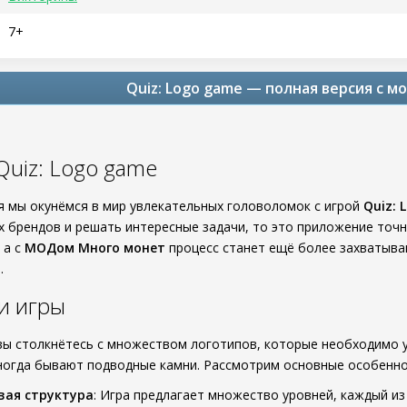
7+
Quiz: Logo game — полная версия с м
Quiz: Logo game
ня мы окунёмся в мир увлекательных головоломок с игрой
Quiz: 
х брендов и решать интересные задачи, то это приложение точн
 а с
МОДом Много монет
процесс станет ещё более захватыва
.
и игры
ы столкнётесь с множеством логотипов, которые необходимо у
иногда бывают подводные камни. Рассмотрим основные особенно
вая структура
: Игра предлагает множество уровней, каждый и