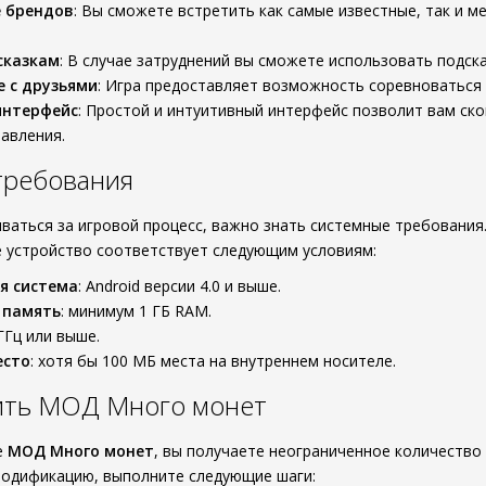
е брендов
: Вы сможете встретить как самые известные, так и м
сказкам
: В случае затруднений вы сможете использовать подска
 с друзьями
: Игра предоставляет возможность соревноваться 
интерфейс
: Простой и интуитивный интерфейс позволит вам ско
авления.
требования
иваться за игровой процесс, важно знать системные требовани
е устройство соответствует следующим условиям:
я система
: Android версии 4.0 и выше.
 память
: минимум 1 ГБ RAM.
 ГГц или выше.
есто
: хотя бы 100 МБ места на внутреннем носителе.
вить МОД Много монет
е
МОД Много монет
, вы получаете неограниченное количество
модификацию, выполните следующие шаги: