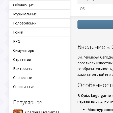
Обучающие
OS
Музыкальные
Головоломки
Гонки
RPG
Введение в 
Симуляторы
Эй, геймеры! Сегод
Стратегии
логотипах известны
Викторины
сообразительность,
замечательной игры
Словесные
Особенност
Спортивные
В
Quiz: Logo game
в
Популярное
первый взгляд, но 
Многоуровне
Checkers LiveGames