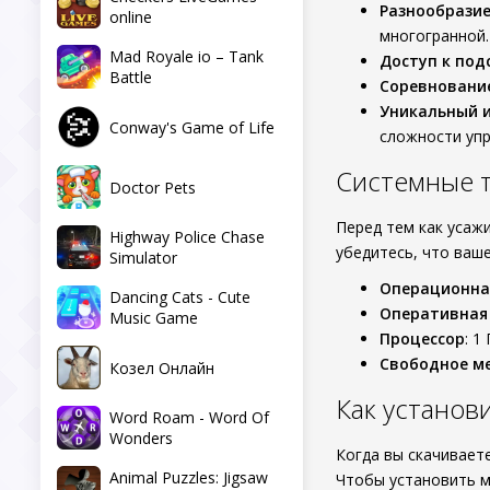
Разнообрази
online
многогранной.
Mad Royale io – Tank
Доступ к под
Battle
Соревнование
Уникальный 
Conway's Game of Life
сложности упр
Системные 
Doctor Pets
Перед тем как усаж
Highway Police Chase
убедитесь, что ваш
Simulator
Операционна
Dancing Cats - Cute
Оперативная
Music Game
Процессор
: 1
Свободное м
Козел Онлайн
Как устано
Word Roam - Word Of
Wonders
Когда вы скачивает
Animal Puzzles: Jigsaw
Чтобы установить 