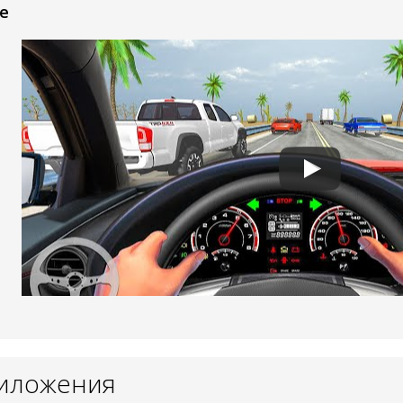
e
риложения