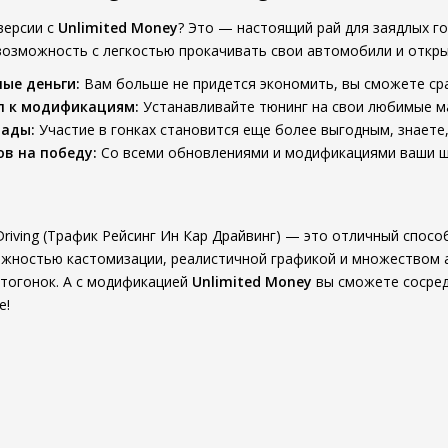
версии с
Unlimited Money
? Это — настоящий рай для заядлых г
 возможность с легкостью прокачивать свои автомобили и откр
ые деньги:
Вам больше не придется экономить, вы сможете сра
п к модификациям:
Устанавливайте тюнинг на свои любимые м
рады:
Участие в гонках становится еще более выгодным, знаете,
в на победу:
Со всеми обновлениями и модификациями ваши ша
ar Driving (Трафик Рейсинг Ин Кар Драйвинг) — это отличный спо
жностью кастомизации, реалистичной графикой и множеством а
тогонок. А с модификацией
Unlimited Money
вы сможете сосред
е!