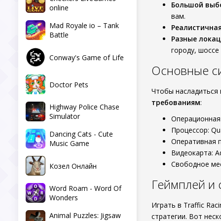
Большой выб
online
вам.
Mad Royale io – Tank
Реалистичная
Battle
Разные локац
городу, шоссе
Conway's Game of Life
Основные с
Doctor Pets
Чтобы насладиться 
требованиям
:
Highway Police Chase
Simulator
Операционная 
Процессор: Qu
Dancing Cats - Cute
Оперативная 
Music Game
Видеокарта: A
Свободное мес
Козел Онлайн
Геймплей и
Word Roam - Word Of
Wonders
Играть в Traffic Ra
Animal Puzzles: Jigsaw
стратегии. Вот нес