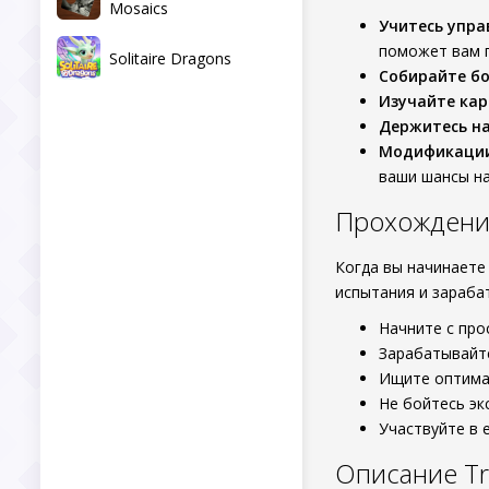
Mosaics
Учитесь упра
поможет вам п
Solitaire Dragons
Собирайте бо
Изучайте кар
Держитесь на
Модификации
ваши шансы на
Прохождение 
Когда вы начинаете 
испытания и зараб
Начните с про
Зарабатывайте
Ищите оптима
Не бойтесь эк
Участвуйте в 
Описание Tra