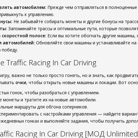
влять автомобилем:
Прежде чем отправляться в полноценные 
ривыкнуть к управлению.
нусы:
Не забывайте собирать монеты и другие бонусы на трасс
ты:
Запоминайте трассы и оптимальные пути, которые позволят
 скоростной полосе:
Если вы хотите обогнать другие машины, 
 автомобилей:
Обновляйте свои машины и устанавливайте на н
 победу.
Traffic Racing In Car Driving
игру, важно не только просто гонять, но и знать, как продвига
атывать
очки
, чтобы открыть новые машины и локации. Вот осно
стых гонок, чтобы разобраться с управлением.
 монеты и тратите их на новые автомобили.
льные маршруты для обгона соперников.
спериментировать с настройками управления — найдите вариан
ежедневных гонках и выполняйте задания, чтобы получить допо
ffic Racing In Car Driving [МОД Unlimite