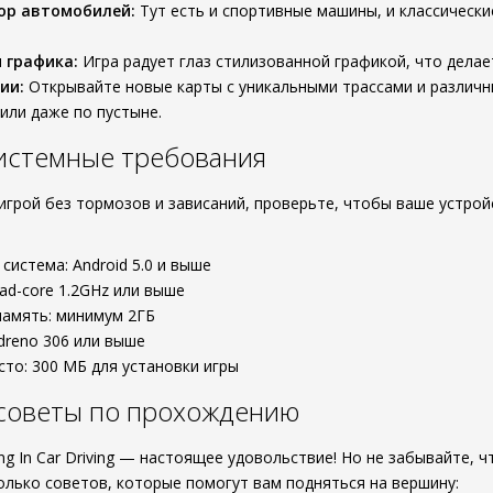
ор автомобилей:
Тут есть и спортивные машины, и классически
 графика:
Игра радует глаз стилизованной графикой, что дела
ии:
Открывайте новые карты с уникальными трассами и различ
 или даже по пустыне.
истемные требования
игрой без тормозов и зависаний, проверьте, чтобы ваше устр
система: Android 5.0 и выше
ad-core 1.2GHz или выше
память: минимум 2ГБ
dreno 306 или выше
то: 300 МБ для установки игры
 советы по прохождению
cing In Car Driving — настоящее удовольствие! Но не забывайте,
колько советов, которые помогут вам подняться на вершину: