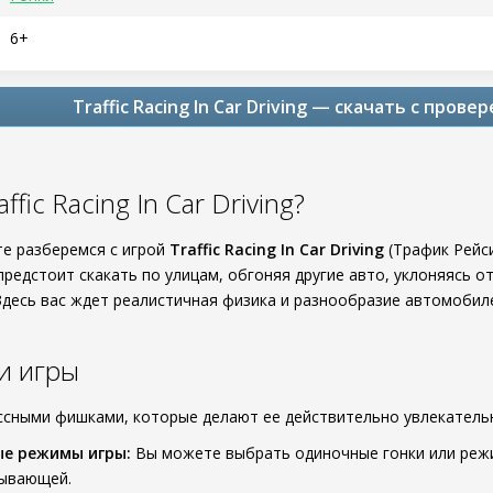
6+
Traffic Racing In Car Driving — скачать с пров
ffic Racing In Car Driving?
те разберемся с игрой
Traffic Racing In Car Driving
(Трафик Рейс
предстоит скакать по улицам, обгоняя другие авто, уклоняясь 
 Здесь вас ждет реалистичная физика и разнообразие автомобил
и игры
ссными фишками, которые делают ее действительно увлекатель
ые режимы игры:
Вы можете выбрать одиночные гонки или режи
тывающей.