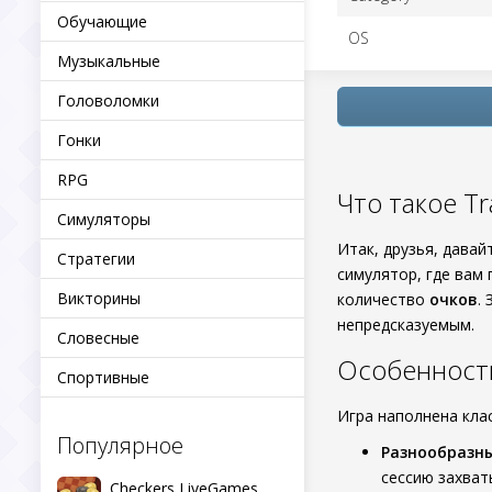
Обучающие
OS
Музыкальные
Головоломки
Гонки
RPG
Что такое Tra
Симуляторы
Итак, друзья, давай
Стратегии
симулятор, где вам 
Викторины
количество
очков
.
непредсказуемым.
Словесные
Особенност
Спортивные
Игра наполнена кла
Популярное
Разнообразн
сессию захва
Checkers LiveGames