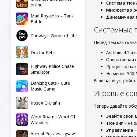
Система тюн
online
Множество р
Mad Royale io – Tank
Динамичная 
Battle
Системные 
Conway's Game of Life
Перед тем как скач
Doctor Pets
Android: 4.1 и
Оперативная п
Highway Police Chase
Процессор как
Simulator
Не менее 500 
Если ваше устройст
Dancing Cats - Cute
Music Game
Игровые со
Козел Онлайн
Теперь давайте обс
Знайте свои
Word Roam - Word Of
Wonders
Тюнинг
– не з
Управление
–
Animal Puzzles: Jigsaw