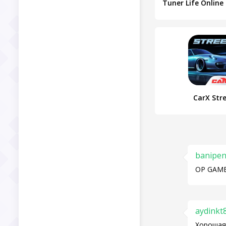
CarX Str
banipen
OP GAM
aydinkt
Хорошая