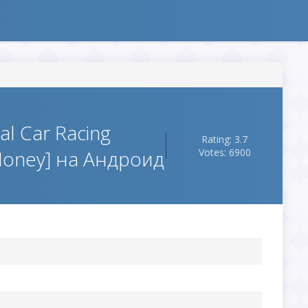
al Car Racing
Rating: 3.7
 Money] на Андроид
Votes: 6900