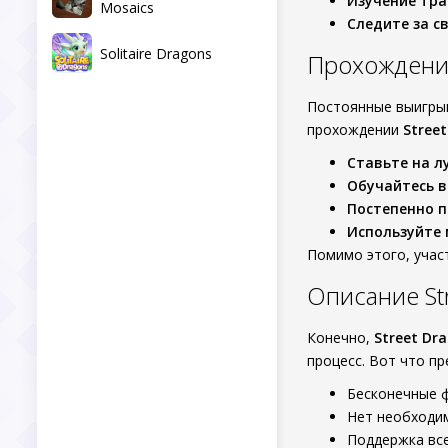
Изучение тра
Mosaics
Следите за с
Solitaire Dragons
Прохождение
Постоянные выигрыш
прохождении
Street
Ставьте на 
Обучайтесь в
Постепенно п
Используйте 
Помимо этого, учас
Описание Str
Конечно,
Street Dra
процесс. Вот что пр
Бесконечные ф
Нет необходим
Поддержка все