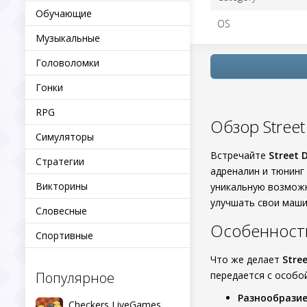
Обучающие
OS
Музыкальные
Головоломки
Гонки
RPG
Обзор Street
Симуляторы
Встречайте
Street 
Стратегии
адреналин и тюнинг 
Викторины
уникальную возможн
улучшать свои маши
Словесные
Особенност
Спортивные
Что же делает
Stre
Популярное
передается с особо
Разнообрази
Checkers LiveGames