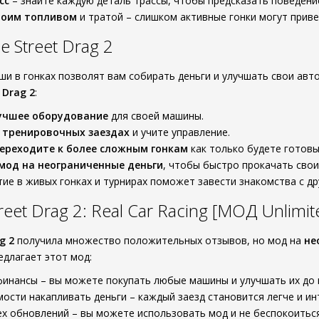
сс
– знайте каждую деталь трассы, чтобы предсказать поведени
воим топливом
и тратой – слишком активные гонки могут приве
 Street Drag 2
и в гонках позволят вам собирать деньги и улучшать свои авт
 Drag 2
:
лучшее оборудование
для своей машины.
 тренировочных заездах
и учите управление.
ереходите к более сложным гонкам
как только будете готовы
мод на неограниченные деньги
, чтобы быстро прокачать сво
тие в живых гонках и турнирах поможет завести знакомства с др
eet Drag 2: Real Car Racing [МОД Unlimi
g 2
получила множество положительных отзывов, но мод на
не
едлагает этот мод:
инансы – вы можете покупать любые машины и улучшать их до 
ости накапливать деньги – каждый заезд становится легче и ин
х обновлений – вы можете использовать мод и не беспокоиться