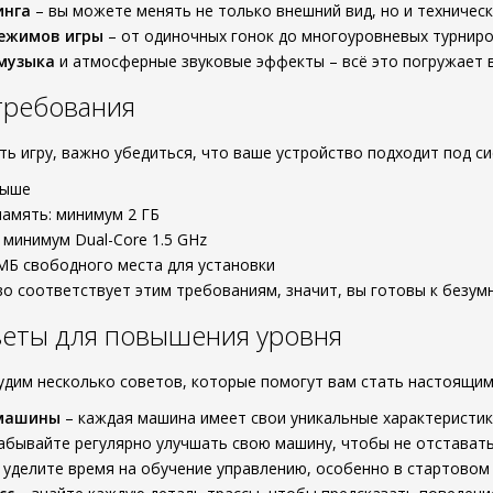
инга
– вы можете менять не только внешний вид, но и техничес
ежимов игры
– от одиночных гонок до многоуровневых турниро
музыка
и атмосферные звуковые эффекты – всё это погружает в
требования
ать игру, важно убедиться, что ваше устройство подходит под 
 выше
амять: минимум 2 ГБ
 минимум Dual-Core 1.5 GHz
МБ свободного места для установки
во соответствует этим требованиям, значит, вы готовы к безум
веты для повышения уровня
удим несколько советов, которые помогут вам стать настоящим
 машины
– каждая машина имеет свои уникальные характеристики
абывайте регулярно улучшать свою машину, чтобы не отставать
 уделите время на обучение управлению, особенно в стартовом