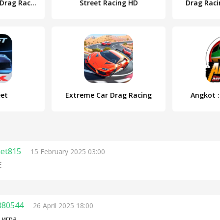
Tuner Life Online Drag Racing
Street Racing HD
Drag Raci
eet
Extreme Car Drag Racing
Angkot :
et815
15 February 2025 03:00
E
880544
26 April 2025 18:00
 игра