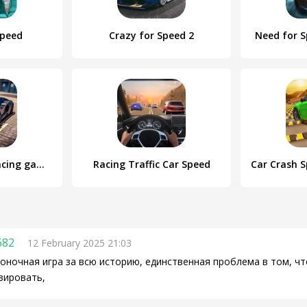
Speed
Crazy for Speed 2
Need for S
Nitro Speed car racing games
Racing Traffic Car Speed
682
12 February 2025 21:03
оночная игра за всю историю, единственная проблема в том, ч
зировать,