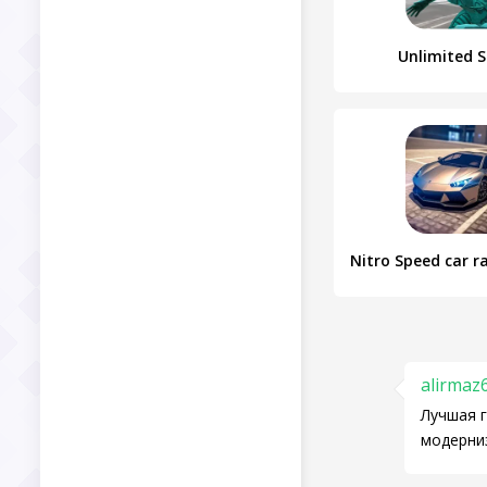
Unlimited 
alirmaz
Лучшая г
модерни