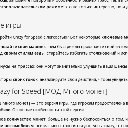
ссы
: запомните повороты и особенности разных трасс, так вы 
ногопользовательском режиме
: это не только интересно, но 
е игры
пройти Crazy for Speed с легкостью? Вот некоторые
ключевые м
лучшайте свои машины
: чем быстрее вы прокачаете свой авто
д своим стилем езды
: старайтесь избегать столкновений и ис
нусы на трассах
: они могут значительно улучшить ваши шансы 
торы своих гонок
: анализируйте свои действия, чтобы увидеть
azy for Speed [МОД Много монет]
ОД Много монет] — это версия игры, где игрокам предоставлена
били. Основные особенности этой версии:
ное количество монет
: больше не нужно беспокоиться о том, 
сем автомобилям
: все машины становятся доступны сразу, что 