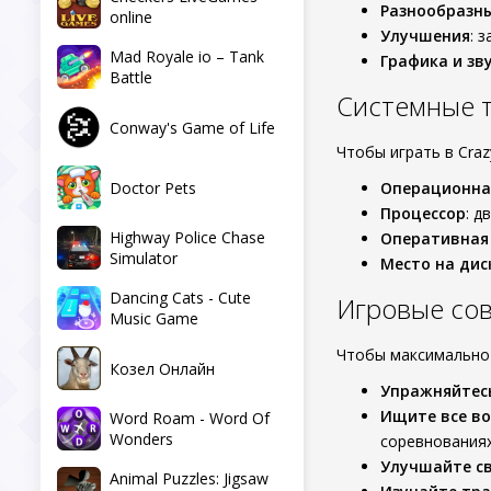
Разнообразн
online
Улучшения
: 
Mad Royale io – Tank
Графика и зв
Battle
Системные 
Conway's Game of Life
Чтобы играть в Cra
Doctor Pets
Операционна
Процессор
: д
Highway Police Chase
Оперативная
Simulator
Место на дис
Dancing Cats - Cute
Игровые со
Music Game
Чтобы максимально н
Козел Онлайн
Упражняйтес
Ищите все в
Word Roam - Word Of
Wonders
соревнованиях
Улучшайте с
Animal Puzzles: Jigsaw