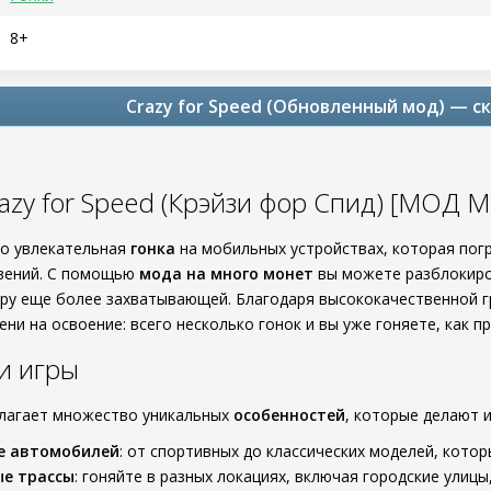
8+
Crazy for Speed (Обновленный мод) — ск
razy for Speed (Крэйзи фор Спид) [МОД 
это увлекательная
гонка
на мобильных устройствах, которая пог
вений. С помощью
мода на много монет
вы можете разблокиро
игру еще более захватывающей. Благодаря высококачественной г
ни на освоение: всего несколько гонок и вы уже гоняете, как п
и игры
едлагает множество уникальных
особенностей
, которые делают 
е автомобилей
: от спортивных до классических моделей, кото
ые трассы
: гоняйте в разных локациях, включая городские улицы