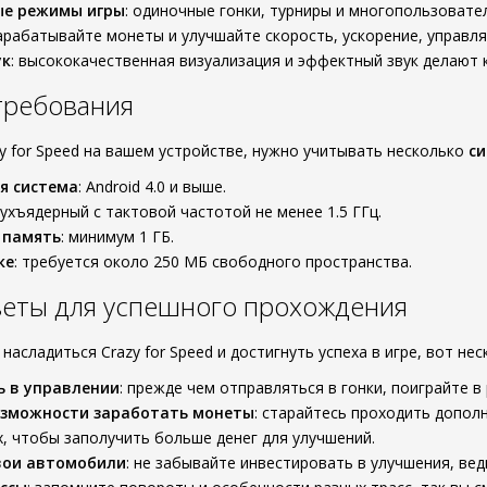
ые режимы игры
: одиночные гонки, турниры и многопользовате
зарабатывайте монеты и улучшайте скорость, ускорение, управл
ук
: высококачественная визуализация и эффектный звук делают
требования
zy for Speed на вашем устройстве, нужно учитывать несколько
с
я система
: Android 4.0 и выше.
вухъядерный с тактовой частотой не менее 1.5 ГГц.
 память
: минимум 1 ГБ.
ке
: требуется около 250 МБ свободного пространства.
веты для успешного прохождения
асладиться Crazy for Speed и достигнуть успеха в игре, вот не
ь в управлении
: прежде чем отправляться в гонки, поиграйте 
озможности заработать монеты
: старайтесь проходить допол
, чтобы заполучить больше денег для улучшений.
вои автомобили
: не забывайте инвестировать в улучшения, в