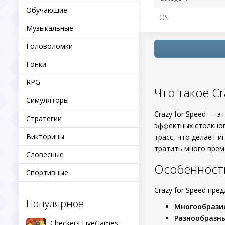
Обучающие
OS
Музыкальные
Головоломки
Гонки
RPG
Что такое C
Симуляторы
Crazy for Speed — 
Стратегии
эффектных столкно
Викторины
трасс, что делает 
тратить много време
Словесные
Особенност
Спортивные
Crazy for Speed пр
Популярное
Многообрази
Разнообразн
Checkers LiveGames