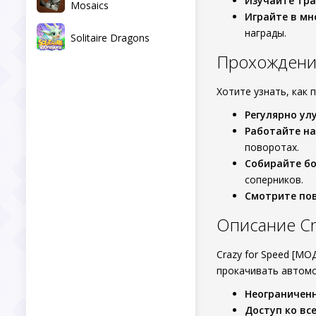
Изучайте тра
Mosaics
Играйте в м
награды.
Solitaire Dragons
Прохождени
Хотите узнать, как 
Регулярно у
Работайте на
поворотах.
Собирайте бо
соперников.
Смотрите пов
Описание Cr
Crazy for Speed [М
прокачивать автомо
Неограничен
Доступ ко в