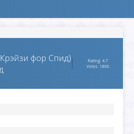
(Крэйзи фор Спид)
Rating: 4.7
д
Votes: 1800