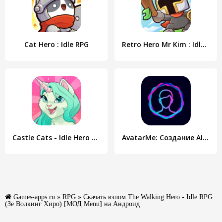
Cat Hero : Idle RPG
Retro Hero Mr Kim : Idle RPG
Castle Cats - Idle Hero RPG
AvatarMe: Создание AI аватаров
Games-apps.ru
»
RPG
» Скачать взлом The Walking Hero - Idle RPG
(Зе Волкинг Хиро) [МОД Menu] на Андроид