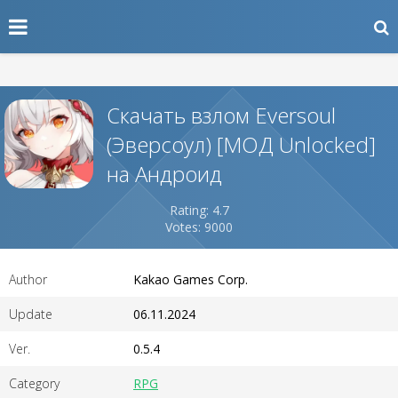
Скачать взлом Eversoul
(Эверсоул) [МОД Unlocked]
на Андроид
Rating: 4.7
Votes: 9000
Author
Kakao Games Corp.
Update
06.11.2024
Ver.
0.5.4
Category
RPG