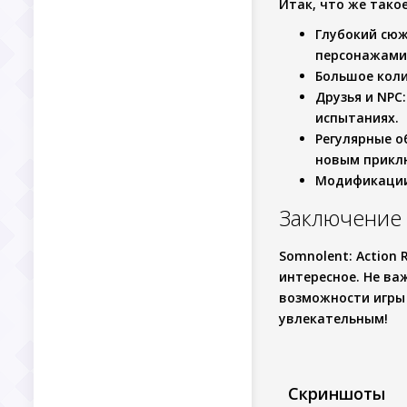
Итак, что же тако
Глубокий сю
персонажами
Большое кол
Друзья и NPC
испытаниях.
Регулярные о
новым прикл
Модификаци
Заключение
Somnolent: Action
интересное. Не ва
возможности игры 
увлекательным!
Скриншоты