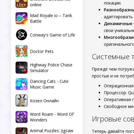
локации.
online
Разнообразн
Mad Royale io – Tank
адаптировать 
Battle
Динамичные 
свои уникальн
Conway's Game of Life
Многообрази
оригинального
Doctor Pets
Системные 
Highway Police Chase
Прежде чем погружа
Simulator
простые и не потре
Dancing Cats - Cute
Операционная 
Music Game
Процессор: Qu
Оперативная п
Козел Онлайн
Свободное мес
Word Roam - Word Of
Игровые со
Wonders
Animal Puzzles: Jigsaw
Теперь давайте пог