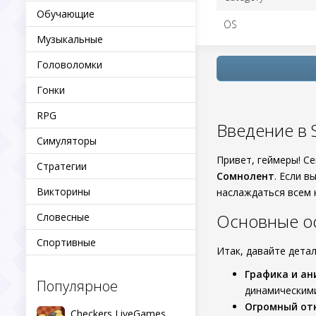
Обучающие
OS
Музыкальные
Головоломки
Гонки
RPG
Введение в S
Симуляторы
Привет, геймеры! С
Стратегии
Сомнолент
. Если в
Викторины
наслаждаться всем 
Основные о
Словесные
Спортивные
Итак, давайте детал
Графика и а
Популярное
динамическим
Огромный от
Checkers LiveGames