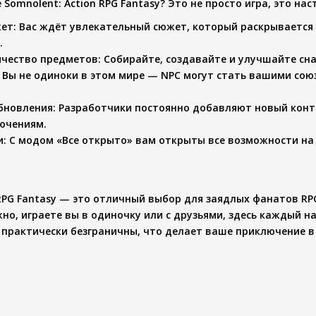
е
Somnolent: Action RPG Fantasy
? Это не просто игра, это на
жет
: Вас ждёт увлекательный сюжет, который раскрывается
.
ичество предметов
: Собирайте, создавайте и улучшайте сн
: Вы не одиноки в этом мире — NPC могут стать вашими сою
бновления
: Разработчики постоянно добавляют новый конте
ючениям.
и
: С модом «Все открыто» вам открыты все возможности на 
 RPG Fantasy — это отличный выбор для заядлых фанатов RPG
жно, играете вы в одиночку или с друзьями, здесь каждый н
практически безграничны, что делает ваше приключение в