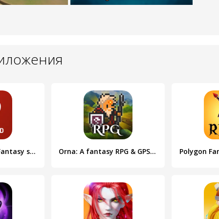
риложения
Legend Fantasy- Fantasy sports
Orna: A fantasy RPG & GPS MMO
Polygon Fa