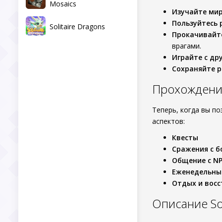
Mosaics
Изучайте ми
Пользуйтесь 
Solitaire Dragons
Прокачивайт
врагами.
Играйте с др
Сохраняйте р
Прохождени
Теперь, когда вы п
аспектов:
Квесты
Сражения с б
Общение с N
Еженедельны
Отдых и вос
Описание So