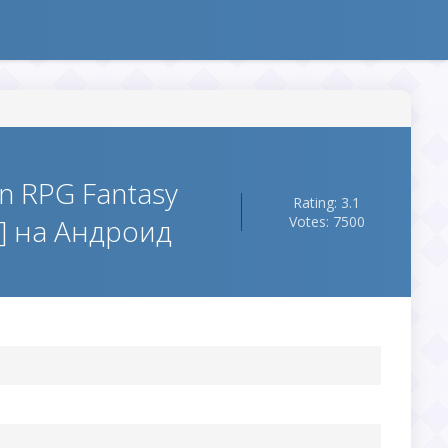
n RPG Fantasy
Rating: 3.1
] на Андроид
Votes: 7500