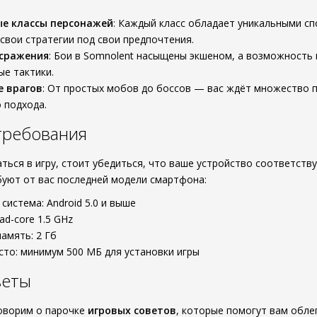
ые классы персонажей
: Каждый класс обладает уникальными сп
свои стратегии под свои предпочтения.
сражения
: Бои в Somnolent насыщены экшеном, а возможность
ые тактики.
е врагов
: От простых мобов до боссов — вас ждёт множество 
 подхода.
требования
ться в игру, стоит убедиться, что ваше устройство соответств
буют от вас последней модели смартфона:
система: Android 5.0 и выше
ad-core 1.5 GHz
амять: 2 Гб
то: минимум 500 МБ для установки игры
веты
оворим о парочке
игровых советов
, которые помогут вам обле