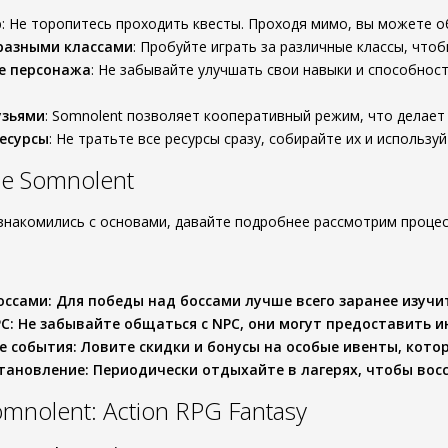
р
: Не торопитесь проходить квесты. Проходя мимо, вы можете 
разными классами
: Пробуйте играть за различные классы, чтоб
е персонажа
: Не забывайте улучшать свои навыки и способнос
узьями
: Somnolent позволяет кооперативный режим, что делает
есурсы
: Не тратьте все ресурсы сразу, собирайте их и используй
е Somnolent
ознакомились с основами, давайте подробнее рассмотрим проце
оссами
: Для победы над боссами лучше всего заранее изучи
PC
: Не забывайте общаться с NPC, они могут предоставить 
е события
: Ловите скидки и бонусы на особые ивенты, кот
становление
: Периодически отдыхайте в лагерях, чтобы вос
mnolent: Action RPG Fantasy