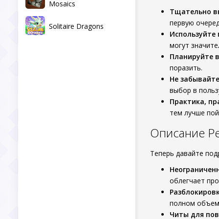
Mosaics
Тщательно в
первую очеред
Solitaire Dragons
Используйте
могут значите
Планируйте в
поразить.
Не забывайте
выбор в польз
Практика, пр
тем лучше пой
Описание Peg
Теперь давайте под
Неограниченн
облегчает про
Разблокировк
полном объем
Читы для по