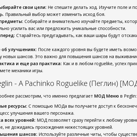
ыбирайте свои цели:
Не спешите делать ход. Изучите поле и п
ь. Правильный выбор может изменить исход боя.
 предметы:
Собирайте и внимательно изучайте предметы, которы
льно усилить вас или предложить уникальные способности.
перед:
Старайтесь предугадывать, как ваши шары будут отскаки
 об улучшениях:
После каждого уровня вы будете иметь возмо
у новых шансов. Это важно для повышения шансов на выживание
актика и еще раз практика:
Как и в любом roguelike, успех пр
мете механики игры.
lin - A Pachinko Roguelike (Пеглин) [М
робнее рассмотрим, что именно предлагает
МОД Меню
в Peglin:
ые ресурсы:
С помощью МОДа вы получаете доступ к бесконечн
цесс улучшения вашего персонажа.
а всех уровней:
МОД позволяет сразу перейти к любому уровню
е, не дожидаясь прохождения нижестоящих уровней.
вышения шансов:
Используйте различные читы, чтобы существе