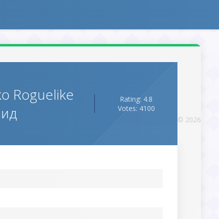
ko Roguelike
Rating: 4.8
оид
Votes: 4100
© 2026