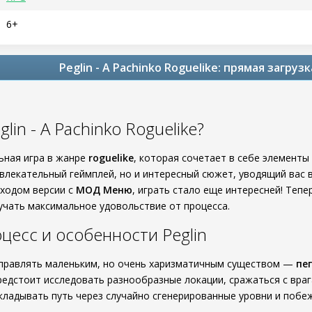
6+
Peglin - A Pachinko Roguelike: прямая загру
glin - A Pachinko Roguelike?
ьная игра в жанре
roguelike
, которая сочетает в себе элементы
увлекательный геймплей, но и интересный сюжет, уводящий вас 
ыходом версии с
МОД Меню
, играть стало еще интересней! Теп
лучать максимальное удовольствие от процесса.
цесс и особенности Peglin
 управлять маленьким, но очень харизматичным существом —
пе
редстоит исследовать разнообразные локации, сражаться с вра
кладывать путь через случайно сгенерированные уровни и побе