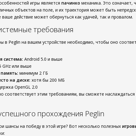
особенностей игры является
пачинко
механика. Это означает, 
личных объектов на поле, и их траектория может быть непредс
е ваше действие может обернуться как удачей, так и провалом.
истемные требования
ы в Peglin на вашем устройстве необходимо, чтобы оно соотв
я система:
Android 5.0 и выше
5 GHz или выше
 память:
минимум 2 ГБ
сто на диске:
хотя бы 200 МБ
ержка OpenGL 2.0
во соответствует этим требованиям, вы сможете наслаждаться
успешного прохождения Peglin
ои шансы на победу в этой игре? Вот несколько полезных
игров
ки: