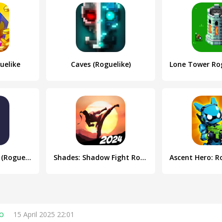
uelike
Caves (Roguelike)
OneBit Adventure (Roguelike)
Shades: Shadow Fight Roguelike
o
15 April 2025 22:01