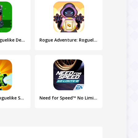
Lone Tower Roguelike Defense
Rogue Adventure: Roguelike RPG
Ascent Hero: Roguelike Shooter
Need for Speed™ No Limits VR