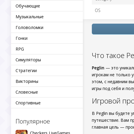
Обучающие
OS
Музыкальные
Головоломки
Гонки
RPG
Что такое Pe
Симуляторы
Peglin
— это уникал
Стратегии
игрокам не только 
Викторины
этом, с недавним в
игры под себя и по
Словесные
Игровой про
Спортивные
В Peglin вы будете
Популярное
путешествие. Вам п
главная цель — про
Checkers LiveGames