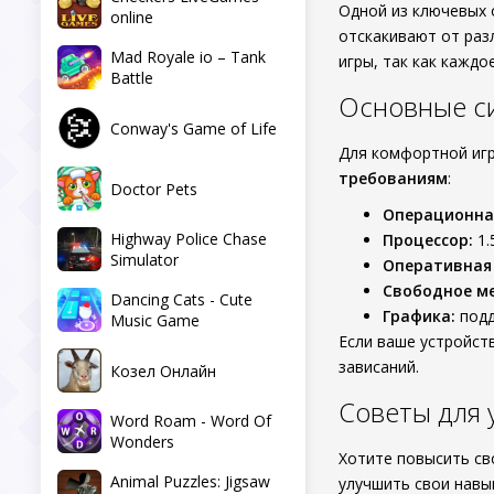
Одной из ключевых 
online
отскакивают от раз
Mad Royale io – Tank
игры, так как каждо
Battle
Основные с
Conway's Game of Life
Для комфортной игр
требованиям
:
Doctor Pets
Операционна
Highway Police Chase
Процессор:
1.
Simulator
Оперативная
Свободное ме
Dancing Cats - Cute
Графика:
подд
Music Game
Если ваше устройст
зависаний.
Козел Онлайн
Советы для 
Word Roam - Word Of
Wonders
Хотите повысить св
Animal Puzzles: Jigsaw
улучшить свои навы