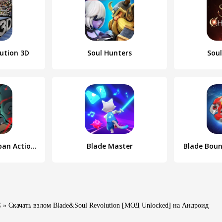
lution 3D
Soul Hunters
Soul
Demon Blade - Japan Action RPG
Blade Master
Blade Boun
G
» Скачать взлом Blade&Soul Revolution [МОД Unlocked] на Андроид