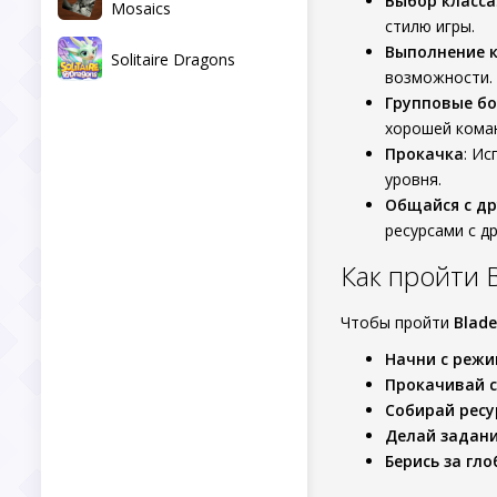
Выбор класса
Mosaics
стилю игры.
Выполнение 
Solitaire Dragons
возможности.
Групповые б
хорошей кома
Прокачка
: И
уровня.
Общайся с др
ресурсами с д
Как пройти 
Чтобы пройти
Blade
Начни с режи
Прокачивай 
Собирай ресу
Делай задани
Берись за гл