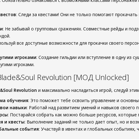
: Обязательно ознакомься с возможными классами персонажей 
квестов
: Следи за квестами! Они не только помогают прокачать
ои
: Не забывай о групповых сражениях. Совместные рейды и под
ндой.
спользуй все доступные возможности для прокачки своего перс
угими игроками
: Создание гильдии или вступление в одну из
ругими игроками.
Blade&Soul Revolution [МОД Unlocked]
&Soul Revolution
и максимально насладиться игрой, следуй этим
ма обучения
: Это поможет тебе освоить управление и основны
свои навыки
: Работай над развитием умений и навыков своего
рсы
: Постарайся собрать как можно больше ресурсов, которые 
я и квесты
: Выполнение заданий не только дает опыт, но и во
обальные события
: Участвуй в ивентах и глобальных событиях,