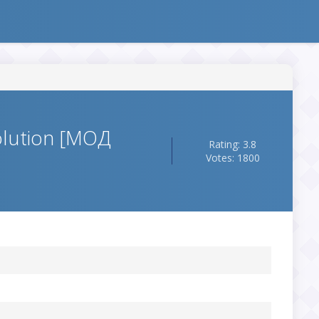
lution [МОД
Rating: 3.8
Votes: 1800