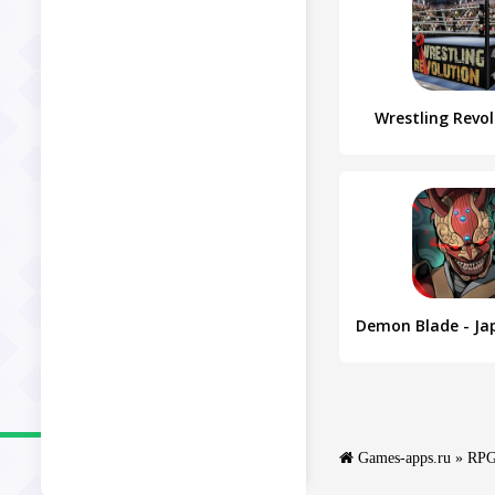
Wrestling Revo
Games-apps.ru
»
RP