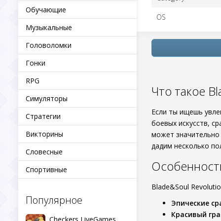
Обучающие
OS
Музыкальные
Головоломки
Гонки
RPG
Что такое Bl
Симуляторы
Если ты ищешь увл
Стратегии
боевых искусств, с
Викторины
может значительно 
дадим несколько по
Словесные
Особенности
Спортивные
Blade&Soul Revolut
Популярное
Эпические с
Красивый гра
Checkers LiveGames