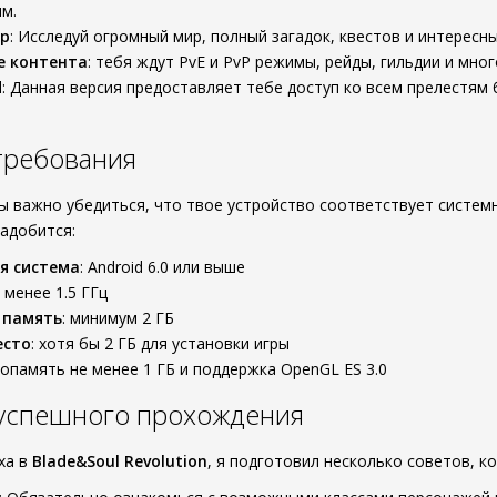
м.
р
: Исследуй огромный мир, полный загадок, квестов и интересн
е контента
: тебя ждут PvE и PvP режимы, рейды, гильдии и мног
d
: Данная версия предоставляет тебе доступ ко всем прелестям
требования
ры важно убедиться, что твое устройство соответствует систе
адобится:
я система
: Android 6.0 или выше
е менее 1.5 ГГц
 память
: минимум 2 ГБ
есто
: хотя бы 2 ГБ для установки игры
еопамять не менее 1 ГБ и поддержка OpenGL ES 3.0
 успешного прохождения
ха в
Blade&Soul Revolution
, я подготовил несколько советов, к