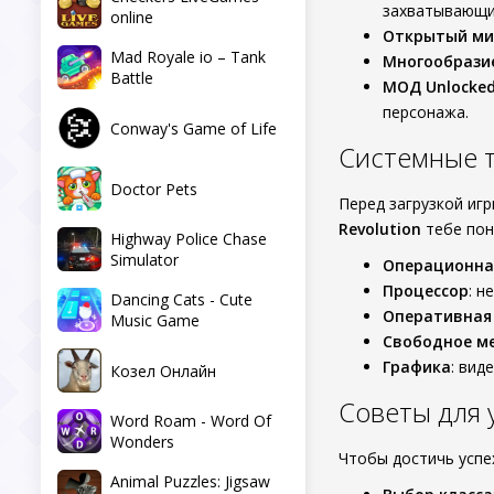
захватывающи
online
Открытый ми
Mad Royale io – Tank
Многообрази
Battle
МОД Unlocke
персонажа.
Conway's Game of Life
Системные 
Doctor Pets
Перед загрузкой иг
Revolution
тебе пон
Highway Police Chase
Simulator
Операционна
Процессор
: н
Dancing Cats - Cute
Оперативная
Music Game
Свободное м
Графика
: вид
Козел Онлайн
Советы для
Word Roam - Word Of
Wonders
Чтобы достичь успе
Animal Puzzles: Jigsaw