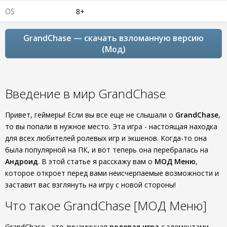
OS
8+
GrandChase — скачать взломанную версию
(Мод)
Введение в мир GrandChase
Привет, геймеры! Если вы все еще не слышали о
GrandChase
,
то вы попали в нужное место. Эта игра - настоящая находка
для всех любителей ролевых игр и экшенов. Когда-то она
была популярной на ПК, и вот теперь она перебралась на
Андроид
. В этой статье я расскажу вам о
МОД Меню
,
которое откроет перед вами неисчерпаемые возможности и
заставит вас взглянуть на игру с новой стороны!
Что такое GrandChase [МОД Меню]
GrandChase - это динамичная
ролевая игра
с элементами