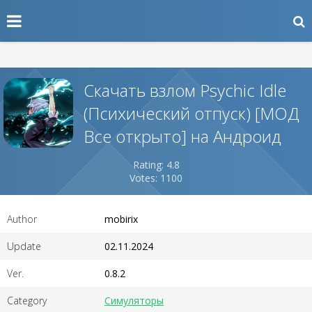
Скачать взлом Psychic Idle
(Психический отпуск) [МОД
Все открыто] на Андроид
Rating: 4.8
Votes: 1100
Author
mobirix
Update
02.11.2024
Ver.
0.8.2
Category
Симуляторы