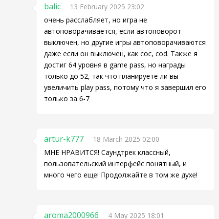
balic
13 February 2025 23:02
очень расслабляет, но игра не
автоповорачивается, если автоповорот
выключен, но другие игры автоповорачиваются
даже если он выключен, как coc, cod. Также я
достиг 64 уровня в game pass, но награды
только до 52, так что планируете ли вы
увеличить play pass, потому что я завершил его
только за 6-7
artur-k777
18 March 2025 02:00
МНЕ НРАВИТСЯ! Саундтрек классный,
пользовательский интерфейс понятный, и
много чего еще! Продолжайте в том же духе!
aroma2000966
4 May 2025 18:01