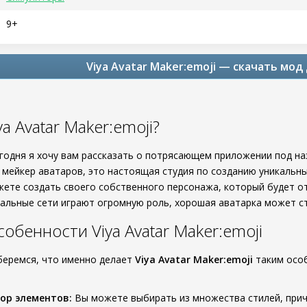
9+
Viya Avatar Maker:emoji — скачать мо
ya Avatar Maker:emoji?
егодня я хочу вам рассказать о потрясающем приложении под н
 мейкер аватаров, это настоящая студия по созданию уникальн
ете создать своего собственного персонажа, который будет от
альные сети играют огромную роль, хорошая аватарка может с
обенности Viya Avatar Maker:emoji
беремся, что именно делает
Viya Avatar Maker:emoji
таким осо
ор элементов:
Вы можете выбирать из множества стилей, приче