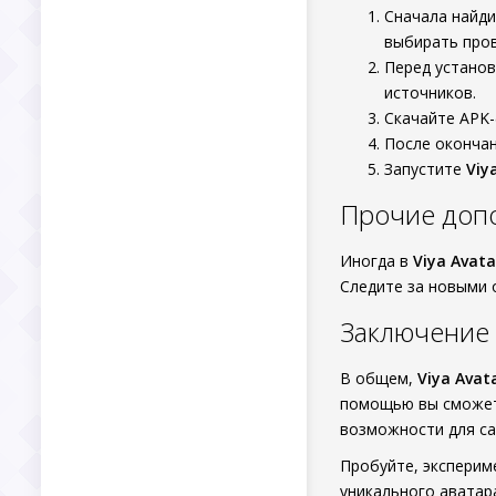
Сначала найди
выбирать про
Перед установ
источников.
Скачайте APK-
После окончан
Запустите
Viy
Прочие доп
Иногда в
Viya Avata
Следите за новыми 
Заключение
В общем,
Viya Avat
помощью вы сможете
возможности для с
Пробуйте, эксперим
уникального аватар