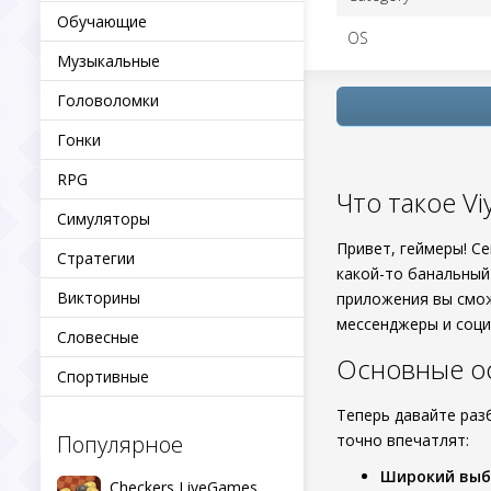
Обучающие
OS
Музыкальные
Головоломки
Гонки
RPG
Что такое Vi
Симуляторы
Привет, геймеры! С
Стратегии
какой-то банальный
Викторины
приложения вы смож
мессенджеры и соци
Словесные
Основные ос
Спортивные
Теперь давайте раз
Популярное
точно впечатлят:
Широкий выб
Checkers LiveGames