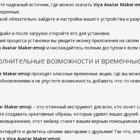
те надежный источник, где можно скачать
Viya Avatar Maker:e
веренные.
кой обязательно зайдите в настройки вашего устройства и раз
файл и после загрузки откройте его для установки.
ия процесса установки вы увидите иконку приложения на своём
a Avatar Maker:emoji
и наслаждайтесь полным доступом к всем 
олнительные возможности и временные
r Maker:emoji
проходят классные временные акции, где вы може
обновлениями и не упустите возможность добавить что-то нове
ar Maker:emoji
– это отличный инструмент для всех, кто хочет с
 создавать креативные образы, которые удивят ваших друзей.
амовыражения, этот мейкер станет вашим верным помощником 
ентируйте и делитесь своими аватарами с друзьями! Так что, в
а в
Viya Avatar Maker:emoji
.