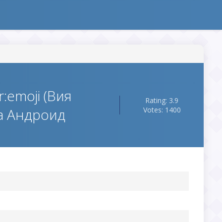
:emoji (Вия
Rating: 3.9
а Андроид
Votes: 1400