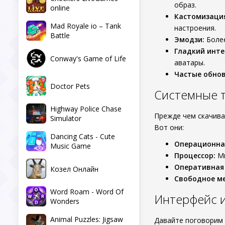
образ.
online
Кастомизаци
Mad Royale io – Tank
настроения.
Battle
Эмодзи:
Более
Гладкий инте
Conway's Game of Life
аватары.
Частые обнов
Doctor Pets
Системные тр
Highway Police Chase
Прежде чем скачив
Simulator
Вот они:
Dancing Cats - Cute
Операционна
Music Game
Процессор:
Ми
Оперативная
Козел Онлайн
Свободное ме
Word Roam - Word Of
Интерфейс и
Wonders
Animal Puzzles: Jigsaw
Давайте поговорим