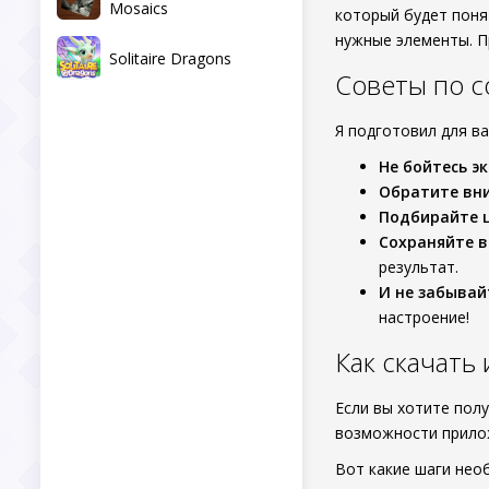
Mosaics
который будет поня
нужные элементы. П
Solitaire Dragons
Советы по со
Я подготовил для ва
Не бойтесь э
Обратите вни
Подбирайте 
Сохраняйте в
результат.
И не забывай
настроение!
Как скачать 
Если вы хотите пол
возможности прилож
Вот какие шаги нео