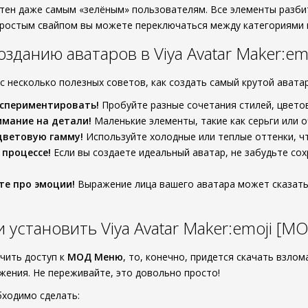
тен даже самым «зелёным» пользователям. Все элементы разби
ростым свайпом вы можете переключаться между категориями и
зданию аватаров в Viya Avatar Maker:em
с несколько полезных советов, как создать самый крутой аватар
кспериментировать!
Пробуйте разные сочетания стилей, цветов
мание на детали!
Маленькие элементы, такие как серьги или о
цветовую гамму!
Используйте холодные или теплые оттенки, ч
 процессе!
Если вы создаете идеальный аватар, не забудьте сох
те про эмоции!
Выражение лица вашего аватара может сказать 
и установить Viya Avatar Maker:emoji [
учить доступ к
МОД Меню
, то, конечно, придется скачать взло
ения. Не переживайте, это довольно просто!
бходимо сделать: