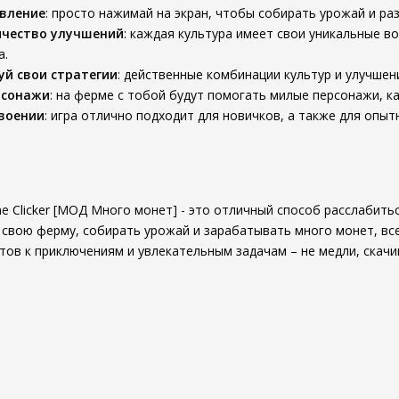
авление
: просто нажимай на экран, чтобы собирать урожай и ра
ичество улучшений
: каждая культура имеет свои уникальные 
а.
й свои стратегии
: действенные комбинации культур и улучшен
рсонажи
: на ферме с тобой будут помогать милые персонажи, к
своении
: игра отлично подходит для новичков, а также для опы
ine Clicker [МОД Много монет] - это отличный способ расслабить
свою ферму, собирать урожай и зарабатывать много монет, вс
отов к приключениям и увлекательным задачам – не медли, скачи