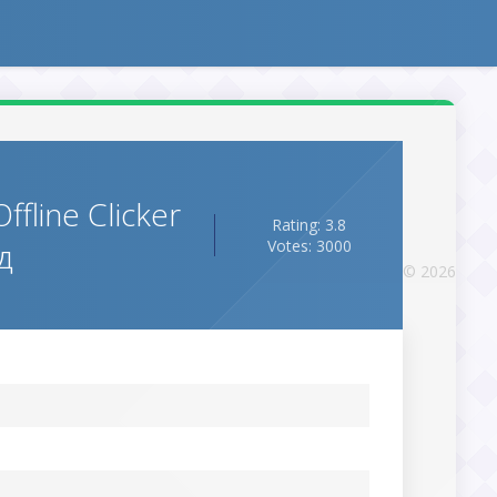
fline Clicker
Rating: 3.8
д
Votes: 3000
© 2026