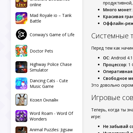
продуктивной,
online
Много монет
Mad Royale io – Tank
Красивая гра
Battle
Оффлайн-ре
Системные 
Conway's Game of Life
Перед тем как начи
Doctor Pets
ОС
: Android 4.
Highway Police Chase
Процессор
: 1
Simulator
Оперативная
Свободное м
Dancing Cats - Cute
Это довольно скром
Music Game
Игровые со
Козел Онлайн
Теперь, когда ты з
Word Roam - Word Of
игре:
Wonders
Не забывай с
Animal Puzzles: Jigsaw