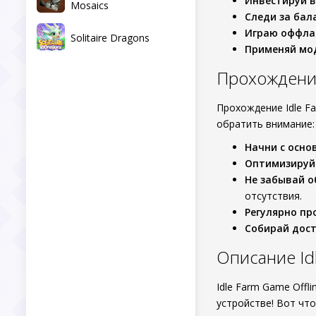
Инвестируй 
Mosaics
Следи за бал
Играю оффла
Solitaire Dragons
Применяй мо
Прохождение 
Прохождение Idle F
обратить внимание:
Начни с осно
Оптимизируй
Не забывай 
отсутствия.
Регулярно пр
Собирай дос
Описание Id
Idle Farm Game Offl
устройстве! Вот что