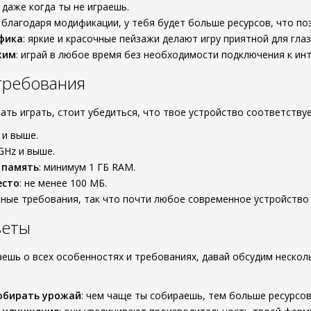
 даже когда ты не играешь.
: благодаря модификации, у тебя будет больше ресурсов, что по
фика
: яркие и красочные пейзажи делают игру приятной для глаз
жим
: играй в любое время без необходимости подключения к инт
требования
нать играть, стоит убедиться, что твое устройство соответств
1 и выше.
 GHz и выше.
 память
: минимум 1 ГБ RAM.
есто
: не менее 100 МБ.
ные требования, так что почти любое современное устройство с
веты
наешь о всех особенностях и требованиях, давай обсудим нескол
обирать урожай
: чем чаще ты собираешь, тем больше ресурсов