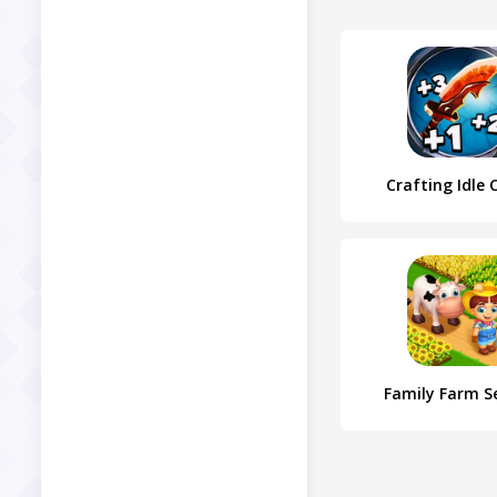
Crafting Idle C
Family Farm S