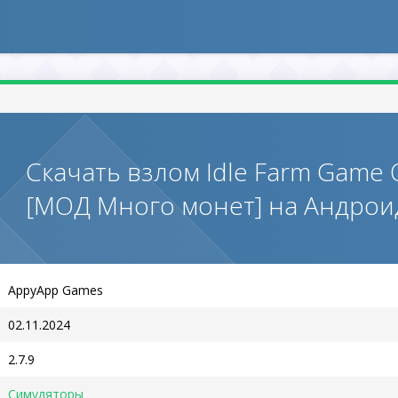
Скачать взлом Idle Farm Game Of
[МОД Много монет] на Андрои
AppyApp Games
02.11.2024
2.7.9
Симуляторы