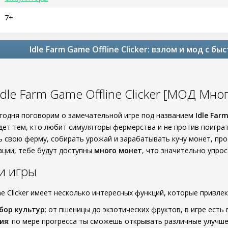
7+
Idle Farm Game Offline Clicker: взлом и мод с б
dle Farm Game Offline Clicker [МОД Мно
егодня поговорим о замечательной игре под названием
Idle Far
дет тем, кто любит симуляторы фермерства и не против поигра
свою ферму, собирать урожай и зарабатывать кучу монет, прост
ции, тебе будут доступны
много монет
, что значительно упрос
и игры
ine Clicker имеет несколько интересных функций, которые привле
бор культур
: от пшеницы до экзотических фруктов, в игре есть
ия
: по мере прогресса ты сможешь открывать различные улучш