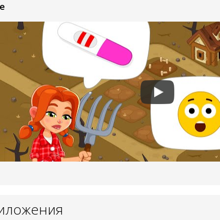
e
риложения