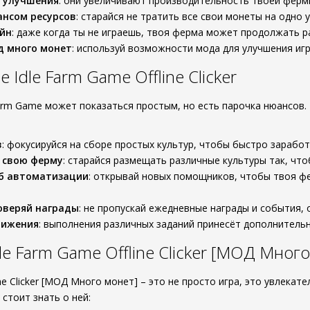
в улучшения
: они увеличивают производительность твоей фермы
ансом ресурсов
: старайся не тратить все свои монеты на одно 
йн
: даже когда ты не играешь, твоя ферма может продолжать р
д много монет
: используй возможности мода для улучшения игр
Idle Farm Game Offline Clicker
arm Game может показаться простым, но есть парочка нюансов.
в
: фокусируйся на сборе простых культур, чтобы быстро зарабо
 свою ферму
: старайся размещать различные культуры так, что
об автоматизации
: открывай новых помощников, чтобы твоя ф
оверяй награды
: не пропускай ежедневные награды и события, 
тижения
: выполнения различных заданий принесёт дополнитель
le Farm Game Offline Clicker [МОД Мног
ine Clicker [МОД Много монет] – это не просто игра, это увлека
 стоит знать о ней: