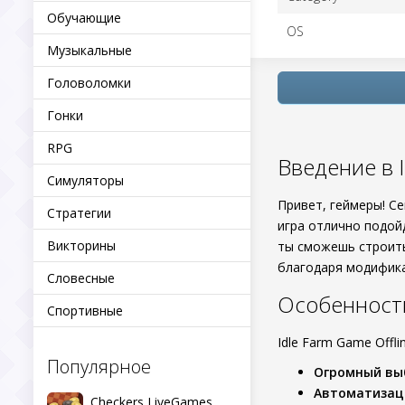
Обучающие
OS
Музыкальные
Головоломки
Гонки
RPG
Введение в I
Симуляторы
Привет, геймеры! С
Стратегии
игра отлично подой
Викторины
ты сможешь строить 
благодаря модифика
Словесные
Особенност
Спортивные
Idle Farm Game Offl
Популярное
Огромный вы
Автоматизац
Checkers LiveGames