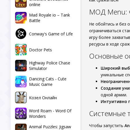
online
МОД Menu: ч
Mad Royale io – Tank
Battle
Не обойтись и без 
ограничиваться ста
Conway's Game of Life
игру более захваты
ресурсы в ходе сраж
Doctor Pets
Основные о
Highway Police Chase
Широкий выб
Simulator
уникальные сп
Dancing Cats - Cute
Неограниченн
Music Game
Создание уни
одной армии.
Козел Онлайн
Интуитивно п
Word Roam - Word Of
Системные 
Wonders
Чтобы запустить
An
Animal Puzzles: Jigsaw