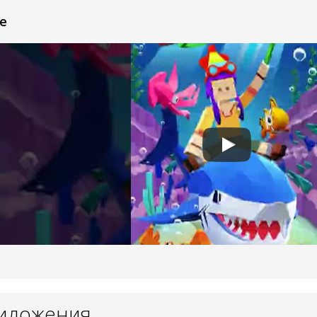
e
риложения