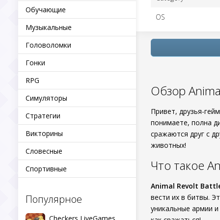
Обучающие
OS
Музыкальные
Головоломки
Гонки
RPG
Обзор Animal 
Симуляторы
Привет, друзья-гейм
Стратегии
понимаете, полна д
Викторины
сражаются друг с др
животных!
Словесные
Что такое Ani
Спортивные
Animal Revolt Battl
Популярное
вести их в битвы. 
уникальные армии и 
Checkers LiveGames
как сражаться!