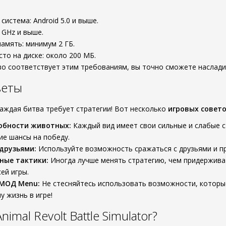
система: Android 5.0 и выше.
 GHz и выше.
амять: минимум 2 ГБ.
то на диске: около 200 МБ.
во соответствует этим требованиям, вы точно сможете наслади
веты
каждая битва требует стратегии! Вот несколько
игровых совет
обности животных:
Каждый вид имеет свои сильные и слабые с
е шансы на победу.
друзьями:
Используйте возможность сражаться с друзьями и пр
ные тактики:
Иногда лучше менять стратегию, чем придерживат
ей игры.
 МОД Menu:
Не стесняйтесь использовать возможности, которы
у жизнь в игре!
imal Revolt Battle Simulator?