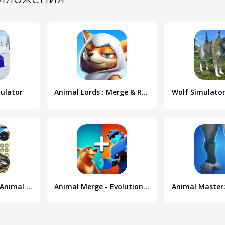
mulator
Animal Lords : Merge & Rumble
Crocodile Games: Animal Games
Animal Merge - Evolution Games