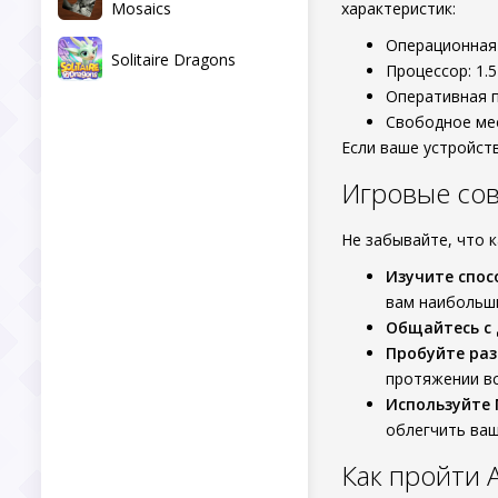
Mosaics
характеристик:
Операционная 
Solitaire Dragons
Процессор: 1.5
Оперативная п
Свободное мес
Если ваше устройст
Игровые со
Не забывайте, что 
Изучите спос
вам наибольши
Общайтесь с 
Пробуйте раз
протяжении вс
Используйте
облегчить ваш
Как пройти An