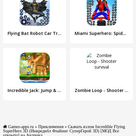
Flying Bat Robot Car Transform
Miami Superhero: Spider Games
Incredible Jack: Jump & Run
Zombie Loop - Shooter survival
Games-apps.ru
»
Приключения
» Скачать взлом Incredible Flying
SuperHero 3D (Инкредибл Флайинг СуперГерой 3D) [МОД Все
открыто] на Андроид