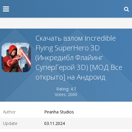
Скачать взлом Incredible
Flying SuperHero 3D
(Инкредибл Флайинг
СуперГерой 3D) [МОД Все
открыто] на Андроид
Rating: 4.7
Votes: 2000
Author
Piranha Studios
Update
03.11.2024