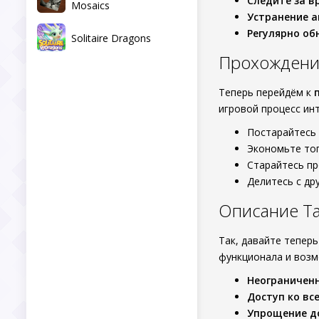
Следите за в
Mosaics
Устранение а
Регулярно об
Solitaire Dragons
Прохождени
Теперь перейдём к
игровой процесс ин
Постарайтесь 
Экономьте топ
Старайтесь п
Делитесь с др
Описание Tax
Так, давайте тепер
функционала и воз
Неограниченн
Доступ ко вс
Упрощение д