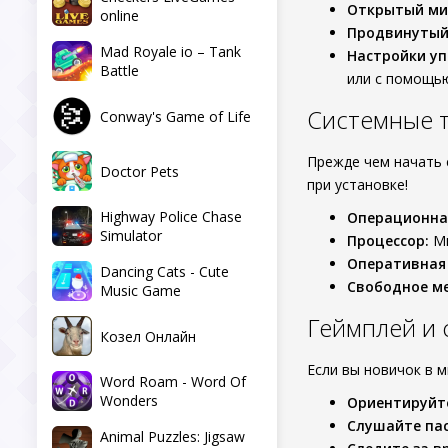
Открытый ми
online
Продвинутый 
Mad Royale io – Tank
Настройки уп
Battle
или с помощью
Системные 
Conway's Game of Life
Прежде чем начать 
Doctor Pets
при установке!
Highway Police Chase
Операционна
Simulator
Процессор:
Ми
Оперативная
Dancing Cats - Cute
Свободное ме
Music Game
Геймплей и 
Козел Онлайн
Если вы новичок в 
Word Roam - Word Of
Wonders
Ориентируйте
Слушайте па
Animal Puzzles: Jigsaw