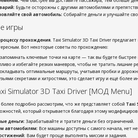
ременем:
Чем быстрее вы доставите пассажира, тем больше ден
варий:
Будьте осторожны с другими автомобилями и препятстви
новляйте свой автомобиль:
Собирайте деньги и улучшайте сво
е игры
процессу прохождения
. Taxi Simulator 3D Taxi Driver предлаг
тересным. Вот некоторые советы по прохождению:
запоминать ключевые точки на карте — так вы будете быстрее 
ливо и избегайте резких маневров, чтобы не тратить лишние ре
рокладывать оптимальные маршруты, учитывая пробки и дорожн
узьями секретами и хитростями, это сделает игру и ещё более и
i Simulator 3D Taxi Driver [МОД Menu]
ь более подробно рассмотрим, что же представляет собой
Taxi 
можностей, который открывается благодаря этому модифициров
ые деньги:
Зарабатывайте и тратите деньги без ограничений.
ем автомобилям:
Все машины доступны с самого начала, нет н
остижений:
Вам будет проще выполнять миссии и задания.