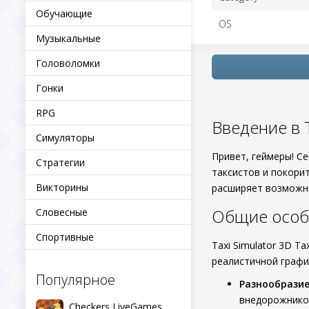
Обучающие
OS
Музыкальные
Головоломки
Гонки
RPG
Введение в T
Симуляторы
Привет, геймеры! Се
Стратегии
таксистов и покорит
Викторины
расширяет возможно
Общие особ
Словесные
Спортивные
Taxi Simulator 3D T
реалистичной графи
Популярное
Разнообразие
внедорожнико
Checkers LiveGames