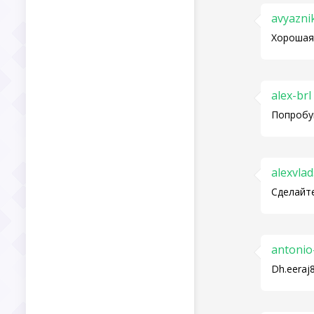
avyazni
Хорошая
alex-brl
Попробуй
alexvla
Сделайте
antonio
Dh.eeraj