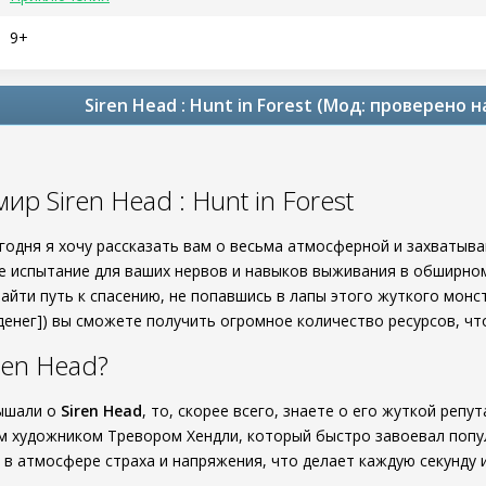
9+
Siren Head : Hunt in Forest (Мод: проверено 
ир Siren Head : Hunt in Forest
егодня я хочу рассказать вам о весьма атмосферной и захватыв
ее испытание для ваших нервов и навыков выживания в обширном
айти путь к спасению, не попавшись в лапы этого жуткого монс
денег]) вы сможете получить огромное количество ресурсов, чт
ren Head?
лышали о
Siren Head
, то, скорее всего, знаете о его жуткой реп
м художником Тревором Хендли, который быстро завоевал популя
в атмосфере страха и напряжения, что делает каждую секунду 