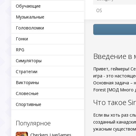
Обучающие
OS
Музыкальные
Головоломки
Гонки
RPG
Введение в м
Симуляторы
Привет, геймеры! С
Стратегии
игра - это настоящ
Викторины
Основная задача – н
Forest [МОД Много 
Словесные
Что такое Si
Спортивные
Если вы хоть раз с
Популярное
созданный канадски
ужасным существом 
Checkers LiveGames