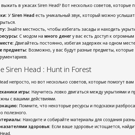
 выжить в ужасах Siren Head? Вот несколько советов, которые п
ки:
У
Siren Head
есть уникальный звук, который можно услышать
рыться.
ту:
Знайте местность, чтобы избегать засады и находить укрыти
ресурсы:
С модом на
много денег
у вас есть доступ к огромным 
месте:
Двигайтесь постоянно, избегая задержек на одном месте
е предметы:
Возможно, у вас будут разные предметы, которые
рументариев.
Siren Head : Hunt in Forest
Head непросто, но вот несколько советов, которые помогут вам
ханики игры:
Научитесь ловко двигаться между укрытиями и пря
жны с вашими действиями.
локацию:
Помните, что некоторые ресурсы и подсказки разбросан
то полезного.
атериалы:
Находите и собирайте материалы для создания разны
оказателями здоровья:
Если ваше здоровье истощается, найди
 Head.