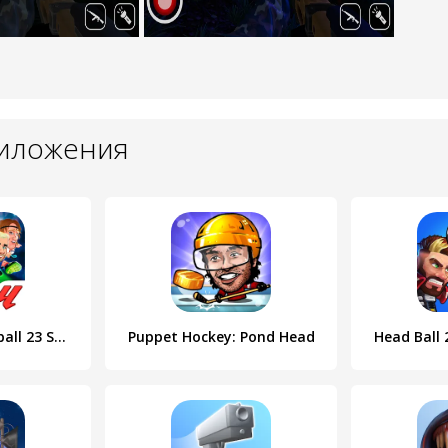
риложения
LALIGA Head Football 23 SOCCER
Puppet Hockey: Pond Head
Head Ball 