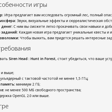
собенности игры
р:
Игра предлагает вам исследовать огромный лес, полный опас
мосфера:
Звуки, визуальные эффекты и сюрреалистическая обс
 денег:
С ним вы сможете легко прокачивать свои навыки и доб
 заданий:
Каждая новая игра предлагает уникальные квесты и 
ловоломки:
Чтобы выжить, вам придется решать интересные зад
требования
ивать
Siren Head : Hunt in Forest
, стоит убедиться, что ваше у
 и выше;
ухъядерный с тактовой частотой не менее 1,5 ГГц;
 память:
минимум 2 ГБ;
ке:
не менее 500 МБ свободного пространства;
ержка OpenGL 2.0 или выше.
гре