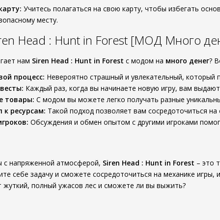
карту:
Учитесь полагаться на свою карту, чтобы избегать осно
езопасному месту.
en Head : Hunt in Forest [МОД Много де
агает нам
Siren Head : Hunt in Forest
с модом на
много денег
? 
вой процесс:
Невероятно страшный и увлекательный, который п
весты:
Каждый раз, когда вы начинаете новую игру, вам выдают
е товары:
С модом вы можете легко получать разные уникальны
 к ресурсам:
Такой подход позволяет вам сосредоточиться на с
гроков:
Обсуждения и обмен опытом с другими игроками помога
ы с напряженной атмосферой,
Siren Head : Hunt in Forest
– это 
те себе задачу и сможете сосредоточиться на механике игры, и
т жуткий, полный ужасов лес и сможете ли вы выжить?