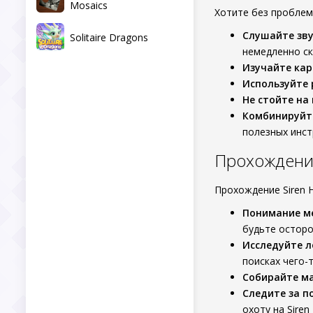
Mosaics
Хотите без проблем
Слушайте зву
Solitaire Dragons
немедленно ск
Изучайте кар
Используйте 
Не стойте на 
Комбинируйт
полезных инст
Прохождение 
Прохождение Siren 
Понимание ме
будьте осторо
Исследуйте 
поисках чего-
Собирайте м
Следите за п
охоту на Siren