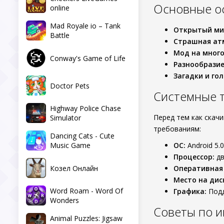
Основные о
online
Mad Royale io – Tank
Открытый ми
Battle
Страшная ат
Мод на много
Conway's Game of Life
Разнообразие
Загадки и го
Doctor Pets
Системные 
Highway Police Chase
Перед тем как скач
Simulator
требованиям:
Dancing Cats - Cute
Music Game
ОС:
Android 5.0
Процессор:
дв
Козел Онлайн
Оперативная
Место на дис
Word Roam - Word Of
Графика:
Подд
Wonders
Советы по и
Animal Puzzles: Jigsaw