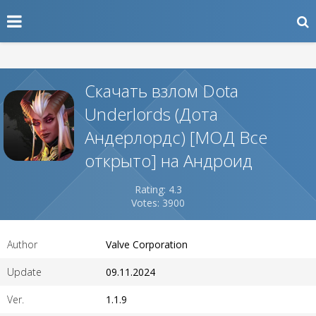
Скачать взлом Dota
Underlords (Дота
Андерлордс) [МОД Все
открыто] на Андроид
Rating: 4.3
Votes: 3900
Author
Valve Corporation
Update
09.11.2024
Ver.
1.1.9