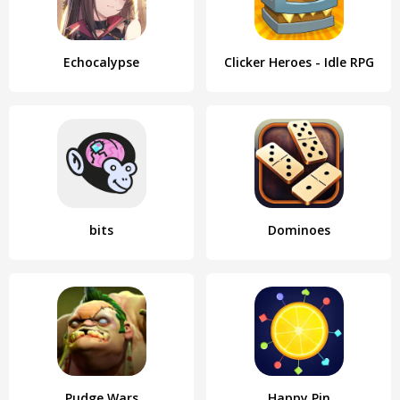
Echocalypse
Clicker Heroes - Idle RPG
bits
Dominoes
Pudge Wars
Happy Pin