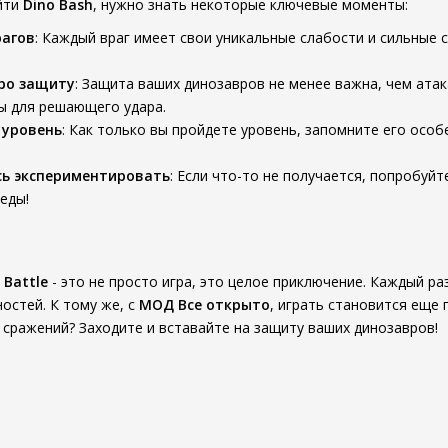
йти
Dino Bash
, нужно знать некоторые ключевые моменты:
рагов
: Каждый враг имеет свои уникальные слабости и сильные 
.
ро защиту
: Защита ваших динозавров не менее важна, чем ата
ы для решающего удара.
 уровень
: Как только вы пройдете уровень, запомните его осо
сь экспериментировать
: Если что-то не получается, попробуй
еды!
 Battle
- это не просто игра, это целое приключение. Каждый раз
остей. К тому же, с
МОД Все открыто
, играть становится еще 
 сражений? Заходите и вставайте на защиту ваших динозавров!