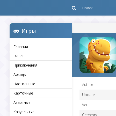
Игры
Главная
Экшен
Приключения
Аркады
Настольные
Author
Карточные
Update
Азартные
Ver.
Казуальные
Category