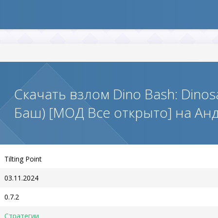
Скачать взлом Dino Bash: Dinos
Баш) [МОД Все открыто] на Ан
Tilting Point
03.11.2024
0.7.2
Стратегии