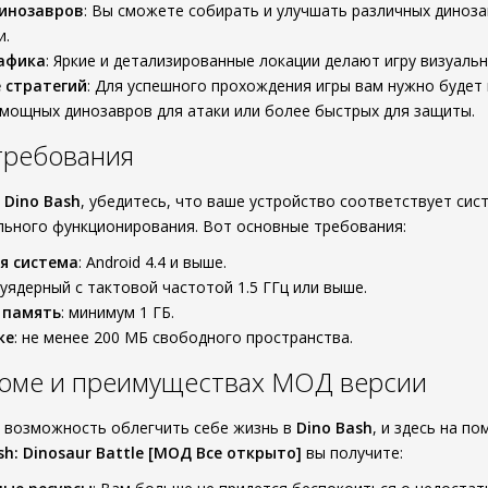
инозавров
: Вы сможете собирать и улучшать различных диноз
и.
афика
: Яркие и детализированные локации делают игру визуаль
 стратегий
: Для успешного прохождения игры вам нужно будет
мощных динозавров для атаки или более быстрых для защиты.
требования
ь
Dino Bash
, убедитесь, что ваше устройство соответствует си
льного функционирования. Вот основные требования:
я система
: Android 4.4 и выше.
вуядерный с тактовой частотой 1.5 ГГц или выше.
 память
: минимум 1 ГБ.
ке
: не менее 200 МБ свободного пространства.
ломе и преимуществах МОД версии
 возможность облегчить себе жизнь в
Dino Bash
, и здесь на п
sh: Dinosaur Battle [МОД Все открыто]
вы получите: