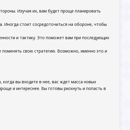
стороны. Изучая их, вам будет проще планировать
ка. Иногда стоит сосредоточиться на обороне, чтобы
бенности и тактику. Это поможет вам при последующих
те поменять свою стратегию. Возможно, именно это и
, когда вы входите в нее, вас ждет масса новых
проще и интереснее. Вы готовы рискнуть и попасть в