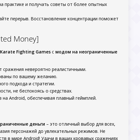
а практике и получать советы от более опытных
лайте перерыв. Восстановление концентрации поможет
ited Money]
 Karate Fighting Games
с
модом на неограниченные
т сражения невероятно реалистичными.
ованы по вашему желанию.
ого подхода и стратегии.
сти, не беспокоясь о средствах.
на Android, обеспечивая плавный геймплей.
граниченные деньги
– это отличный выбор для всех,
разия персонажей до увлекательных режимов. Не
ств в мире Android! Удачи в ваших кровавых сражениях