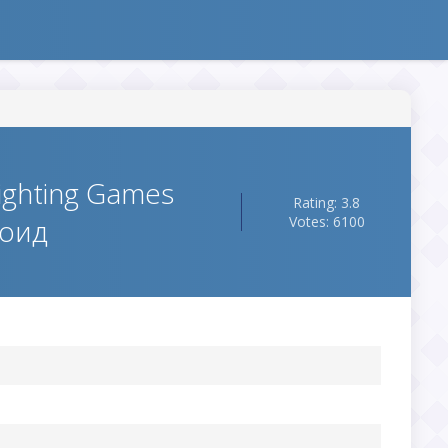
ighting Games
Rating: 3.8
роид
Votes: 6100