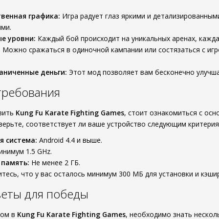
венная графика:
Игра радует глаз яркими и детализированным
ми.
е уровни:
Каждый бой происходит на уникальных аренах, кажда
:
Можно сражаться в одиночной кампании или состязаться с игр
аниченные деньги:
Этот мод позволяет вам бесконечно улучша
требования
узить
Kung Fu Karate Fighting Games
, стоит ознакомиться с ос
верьте, соответствует ли ваше устройство следующим критерия
я система:
Android 4.4 и выше.
нимум 1.5 GHz.
 память:
Не менее 2 ГБ.
тесь, что у вас осталось минимум 300 МБ для установки и кэши
веты для победы
ром в
Kung Fu Karate Fighting Games
, необходимо знать несколь