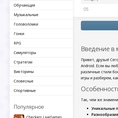
Обучающие
OS
Музыкальные
Головоломки
Гонки
RPG
Введение в м
Симуляторы
Привет, друзья! Се
Стратегии
Android. Если вы лю
Викторины
различные стили бо
игры и разберем, ка
Словесные
Особенност
Спортивные
Так, чем же знамен
Популярное
Уникальные 
Разнообразие
Checkers LiveGames