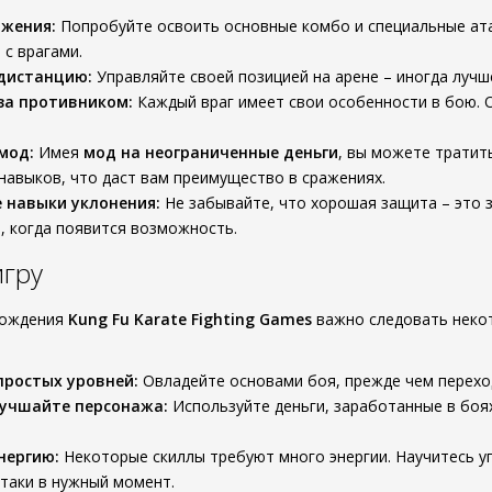
ижения:
Попробуйте освоить основные комбо и специальные ат
 с врагами.
дистанцию:
Управляйте своей позицией на арене – иногда лучш
за противником:
Каждый враг имеет свои особенности в бою. О
мод:
Имея
мод на неограниченные деньги
, вы можете тратит
навыков, что даст вам преимущество в сражениях.
 навыки уклонения:
Не забывайте, что хорошая защита – это з
, когда появится возможность.
игру
хождения
Kung Fu Karate Fighting Games
важно следовать неко
простых уровней:
Овладейте основами боя, прежде чем перехо
лучшайте персонажа:
Используйте деньги, заработанные в боя
нергию:
Некоторые скиллы требуют много энергии. Научитесь у
таки в нужный момент.