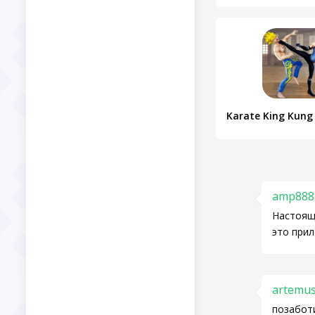
amp888
Настоящ
это прил
artemu
позаботи