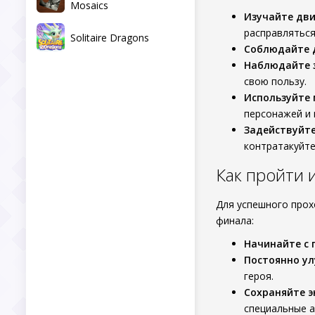
Mosaics
Изучайте дв
расправляться
Solitaire Dragons
Соблюдайте 
Наблюдайте 
свою пользу.
Используйте 
персонажей и 
Задействуйте
контратакуйте
Как пройти 
Для успешного про
финала:
Начинайте с 
Постоянно у
героя.
Сохраняйте э
специальные а