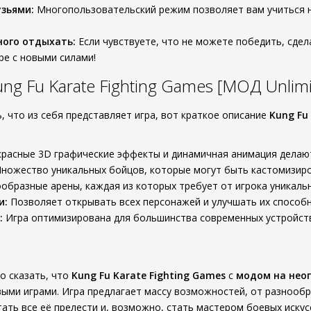
узьями:
Многопользовательский режим позволяет вам учиться н
ого отдыхать:
Если чувствуете, что не можете победить, сде
гре с новыми силами!
ng Fu Karate Fighting Games [МОД Unlim
, что из себя представляет игра, вот краткое описание
Kung Fu
расные 3D графические эффекты и динамичная анимация делаю
ножество уникальных бойцов, которые могут быть кастомизир
образные арены, каждая из которых требует от игрока уникальн
и:
Позволяет открывать всех персонажей и улучшать их способно
:
Игра оптимизирована для большинства современных устройств 
о сказать, что
Kung Fu Karate Fighting Games
с
модом на нео
выми играми. Игра предлагает массу возможностей, от разнооб
ать все её прелести и, возможно, стать мастером боевых искус