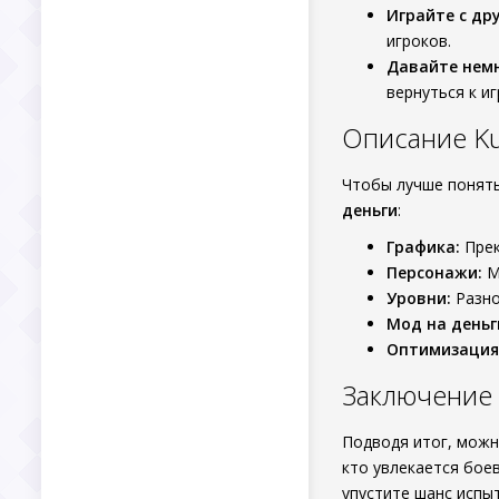
Играйте с др
игроков.
Давайте немн
вернуться к и
Описание Ku
Чтобы лучше понять
деньги
:
Графика:
Прек
Персонажи:
М
Уровни:
Разно
Мод на деньг
Оптимизация
Заключение
Подводя итог, можн
кто увлекается бое
упустите шанс испыт