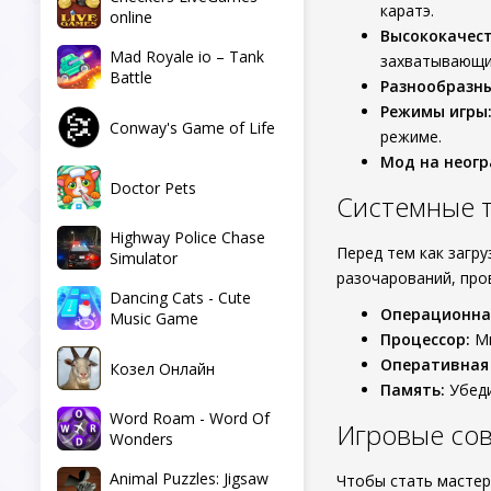
каратэ.
online
Высококачест
Mad Royale io – Tank
захватывающи
Battle
Разнообразны
Режимы игры
Conway's Game of Life
режиме.
Мод на неогр
Doctor Pets
Системные 
Highway Police Chase
Перед тем как загр
Simulator
разочарований, про
Dancing Cats - Cute
Операционна
Music Game
Процессор:
Ми
Оперативная
Козел Онлайн
Память:
Убеди
Word Roam - Word Of
Игровые со
Wonders
Animal Puzzles: Jigsaw
Чтобы стать масте