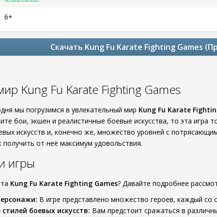
6+
Скачать Kung Fu Karate Fighting Games (
ир Kung Fu Karate Fighting Games
годня мы погрузимся в увлекательный мир
Kung Fu Karate Fighti
бите бои, экшен и реалистичные боевые искусства, то эта игра 
евых искусств и, конечно же, множество уровней с потрясающим
к получить от неё максимум удовольствия.
и игры
ита
Kung Fu Karate Fighting Games
? Давайте подробнее рассм
персонажи:
В игре представлено множество героев, каждый со 
 стилей боевых искусств:
Вам предстоит сражаться в различных