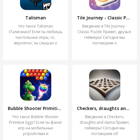
Talisman
Tile Journey - Classic Puzzle
Что такое Talisman
Введение в Tile Journey -
(Талисман)? Если ты любишь
Classic Puzzle Привет, друзья-
настольные игры, то,
геймеры! Сегодня мы
вероятно, ты слышал о
поговорим о
Talisman.
Bubble Shooter Primitive Eggs
Checkers, draughts and dama
Что такое Bubble Shooter
Введение в Checkers,
Primitive Eggs? Если ты фанат
draughts and dama Привет,
игр на мобильных
геймеры! Сегодня мы
устройствах и
поговорим об
предпочитаешь
увлекательной игре