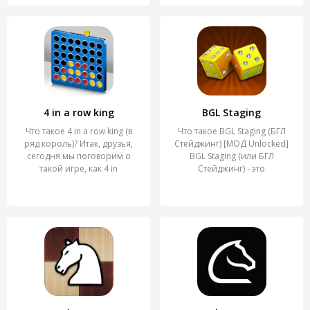
4 in a row king
BGL Staging
Что такое 4 in a row king (в
Что такое BGL Staging (БГЛ
ряд король)? Итак, друзья,
Стейджинг) [МОД Unlocked]
сегодня мы поговорим о
BGL Staging (или БГЛ
такой игре, как 4 in
Стейджинг) - это