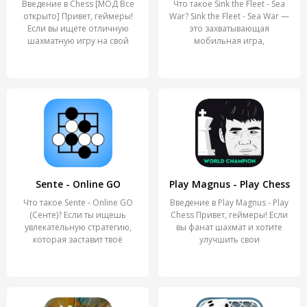
Введение в Chess [МОД Все
Что такое Sink the Fleet - Sea
открыто] Привет, геймеры!
War? Sink the Fleet - Sea War —
Если вы ищете отличную
это захватывающая
шахматную игру на свой
мобильная игра,
Sente - Online GO
Play Magnus - Play Chess
Что такое Sente - Online GO
Введение в Play Magnus - Play
(Сенте)? Если ты ищешь
Chess Привет, геймеры! Если
увлекательную стратегию,
вы фанат шахмат и хотите
которая заставит твоё
улучшить свои