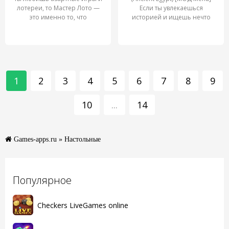
лотереи, то Мастер Лото —
Если ты увлекаешься
это именно то, что
историей и ищешь нечто
1
2
3
4
5
6
7
8
9
10
...
14
Games-apps.ru
» Настольные
Популярное
Checkers LiveGames online