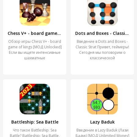
Chess V+ - board game of kings
Dots and Boxes - Classic Strat
Обзор игры Chess V+ - board
Введение в Dots and Boxes -
game of kings [МОД Unlocked]
Classic Strat Привет, геймеры!
Если вы ищете интенсивные
Сегодня мы поговорим о
шахматные
классической
Battleship: Sea Battle
Lazy Baduk
Что такое Battleship: Sea
Введение в Lazy Baduk (Лази
Battle? Battleship: Sea Battle,
Бадук) [МОД Unlimited Money]