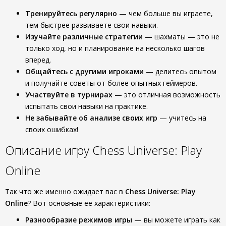
Тренируйтесь регулярно
— чем больше вы играете,
тем быстрее развиваете свои навыки.
Изучайте различные стратегии
— шахматы — это не
только ход, но и планирование на несколько шагов
вперед.
Общайтесь с другими игроками
— делитесь опытом
и получайте советы от более опытных геймеров.
Участвуйте в турнирах
— это отличная возможность
испытать свои навыки на практике.
Не забывайте об анализе своих игр
— учитесь на
своих ошибках!
Описание игру Chess Universe: Play
Online
Так что же именно ожидает вас в
Chess Universe: Play
Online
? Вот основные ее характеристики:
Разнообразие режимов игры
— вы можете играть как