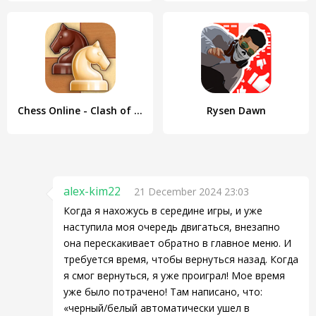
Chess Online - Clash of Kings
Rysen Dawn
alex-kim22
21 December 2024 23:03
Когда я нахожусь в середине игры, и уже
наступила моя очередь двигаться, внезапно
она перескакивает обратно в главное меню. И
требуется время, чтобы вернуться назад. Когда
я смог вернуться, я уже проиграл! Мое время
уже было потрачено! Там написано, что:
«черный/белый автоматически ушел в