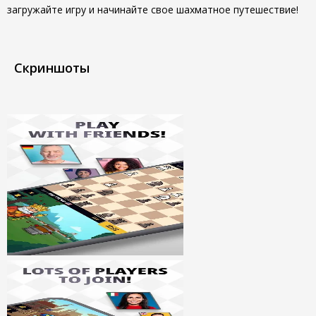
загружайте игру и начинайте свое шахматное путешествие!
Скриншоты