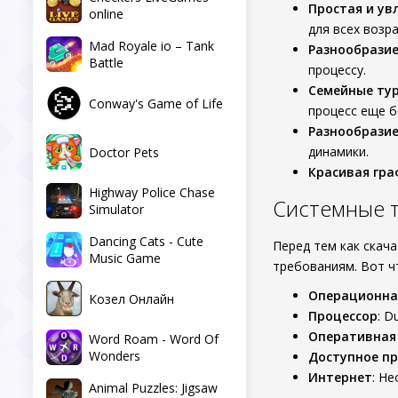
Простая и ув
online
для всех возра
Mad Royale io – Tank
Разнообразие
Battle
процессу.
Семейные ту
Conway's Game of Life
процесс еще 
Разнообразие
динамики.
Doctor Pets
Красивая гра
Highway Police Chase
Системные тр
Simulator
Dancing Cats - Cute
Перед тем как скача
Music Game
требованиям. Вот ч
Операционна
Козел Онлайн
Процессор
: D
Оперативная
Word Roam - Word Of
Wonders
Доступное пр
Интернет
: Н
Animal Puzzles: Jigsaw