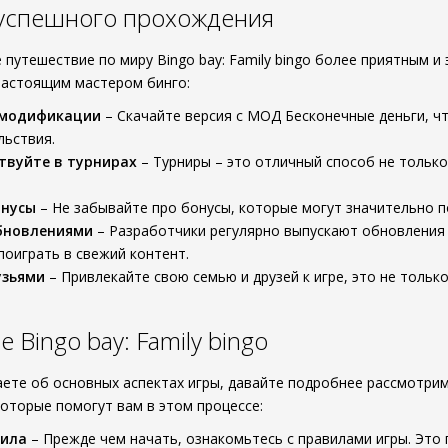
 успешного прохождения
 путешествие по миру Bingo bay: Family bingo более приятным 
настоящим мастером бинго:
 модификации
– Скачайте версия с МОД Бесконечные деньги, чт
льствия.
твуйте в турнирах
– Турниры – это отличный способ не только
онусы
– Не забывайте про бонусы, которые могут значительно п
обновлениями
– Разработчики регулярно выпускают обновления 
оиграть в свежий контент.
узьями
– Привлекайте свою семью и друзей к игре, это не тольк
Bingo bay: Family bingo
аете об основных аспектах игры, давайте подробнее рассмотрим, 
оторые помогут вам в этом процессе:
вила
– Прежде чем начать, ознакомьтесь с правилами игры. Это