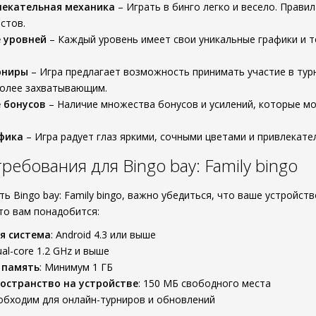
лекательная механика
– Играть в бинго легко и весело. Прави
стов.
 уровней
– Каждый уровень имеет свои уникальные графики и т
рниры
– Игра предлагает возможность принимать участие в турн
более захватывающим.
 бонусов
– Наличие множества бонусов и усилений, которые мо
фика
– Игра радует глаз яркими, сочными цветами и привлекат
ебования для Bingo bay: Family bingo
ть Bingo bay: Family bingo, важно убедиться, что ваше устрой
то вам понадобится:
я система
: Android 4.3 или выше
ual-core 1.2 GHz и выше
 память
: Минимум 1 ГБ
остранство на устройстве
: 150 МБ свободного места
еобходим для онлайн-турниров и обновлений