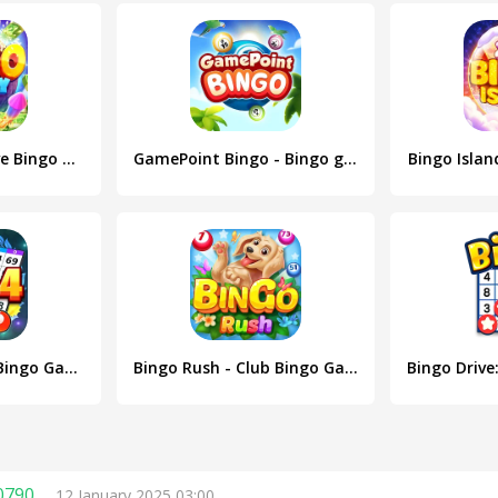
Bingo Frenzy®-Live Bingo Games
GamePoint Bingo - Bingo games
Bingo Islan
Bingo Treasure - Bingo Games
Bingo Rush - Club Bingo Games
0790
12 January 2025 03:00