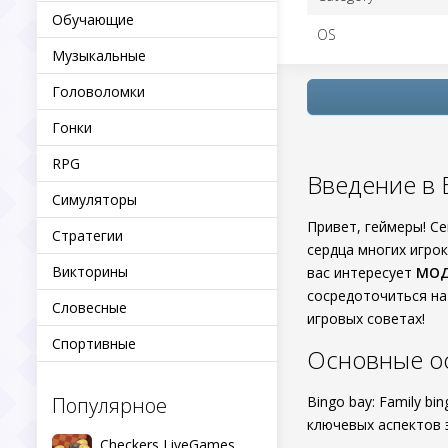
Обучающие
OS
Музыкальные
Головоломки
Гонки
RPG
Введение в B
Симуляторы
Привет, геймеры! С
Стратегии
сердца многих игрок
Викторины
вас интересует
МОД
сосредоточиться на
Словесные
игровых советах!
Спортивные
Основные ос
Популярное
Bingo bay: Family b
ключевых аспектов 
Checkers LiveGames