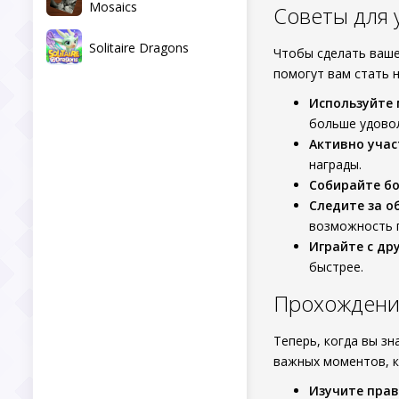
Mosaics
Советы для
Solitaire Dragons
Чтобы сделать ваше
помогут вам стать 
Используйте
больше удово
Активно учас
награды.
Собирайте б
Следите за 
возможность п
Играйте с др
быстрее.
Прохождение 
Теперь, когда вы зн
важных моментов, к
Изучите пра