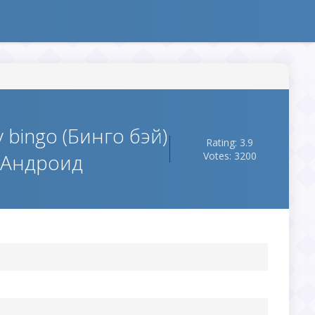
y bingo (Бинго бэй)
Rating: 3.9
 Андроид
Votes: 3200