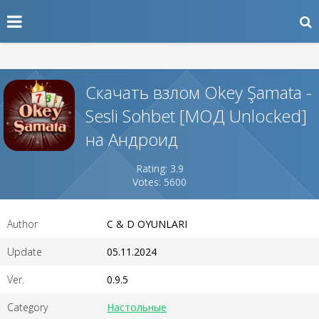
Скачать взлом Okey Şamata -
Sesli Sohbet [МОД Unlocked]
на Андроид
Rating: 3.9
Votes: 5600
Author
C & D OYUNLARI
Update
05.11.2024
Ver.
0.9.5
Category
Настольные