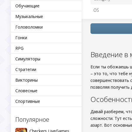
Обучающие
OS
Музыкальные
Головоломки
Гонки
RPG
Введение в 
Симуляторы
Если ты обожаешь ш
Стратегии
– это то, что тебе
Викторины
совершенствовать с
позволяя получить 
Словесные
Особенност
Спортивные
Давай разберем, что
Популярное
сложности. Тут ест
азарт. Вот основны
Checkers LiveGames