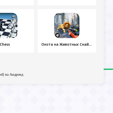
Chess
Охота на Животных Снайперский
ed] на Андроид