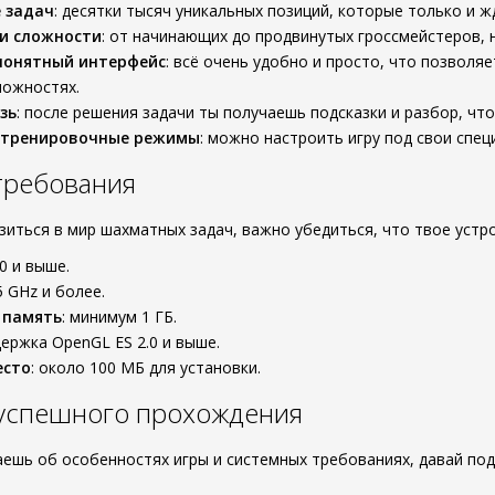
 задач
: десятки тысяч уникальных позиций, которые только и ж
и сложности
: от начинающих до продвинутых гроссмейстеров, 
понятный интерфейс
: всё очень удобно и просто, что позволяе
ложностях.
зь
: после решения задачи ты получаешь подсказки и разбор, ч
 тренировочные режимы
: можно настроить игру под свои спе
требования
зиться в мир шахматных задач, важно убедиться, что твое устро
.0 и выше.
.5 GHz и более.
 память
: минимум 1 ГБ.
держка OpenGL ES 2.0 и выше.
есто
: около 100 МБ для установки.
 успешного прохождения
наешь об особенностях игры и системных требованиях, давай по