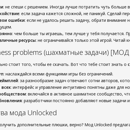
ми
: не спеши с решением. Иногда лучше потратить чуть больше
койствие
: если задача кажется сложной, не паникуй. Сделай пе
свои ошибки
: если не удалось решить задачу, обрати внимание
дущем.
оянно
: чем больше ты играешь, тем лучше у тебя получается. Пр
зличные ресурсы
: не ограничивайся только этой игрой. Читай к
ess problems (шахматные задачи) [МОД
ьно стоит того, чтобы ее скачать. Вот что тебе стоит знать о
c
уп
: наслаждайся всеми функциями игры без ограничений.
геймплей
: за разнообразие задач отвечают сотни авторов, кот
 всех
: интерфейс и управление интуитивно понятны даже для но
ообществом
: включайся в активное шахматное сообщество, чт
бновления
: разработчики постоянно добавляют новые задачи и
ва мода Unlocked
получить дополнительные плюшки, верно? Мод Unlocked предлаг