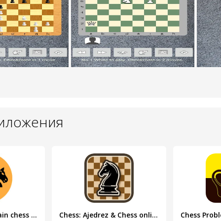
риложения
Chess tempo - Train chess tact
Chess: Ajedrez & Chess online