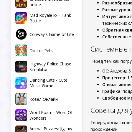
Разнообразие
online
Разные уровн
Mad Royale io – Tank
Интуитивно 
Battle
технических с
Обратная свя
Conway's Game of Life
Собственные
Системные 
Doctor Pets
Перед тем как погру
Highway Police Chase
Simulator
ОС
: Андроид 5
Процессор
: 1
Dancing Cats - Cute
Оперативная
Music Game
Графика
: под
Свободное м
Козел Онлайн
Советы для
Word Roam - Word Of
Wonders
Теперь, когда ты з
Animal Puzzles: Jigsaw
прохождении: